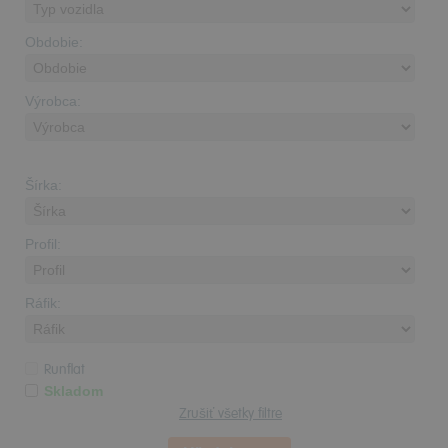
Obdobie:
Výrobca:
Šírka:
Profil:
Ráfik:
Runflat
Skladom
Zrušiť všetky filtre