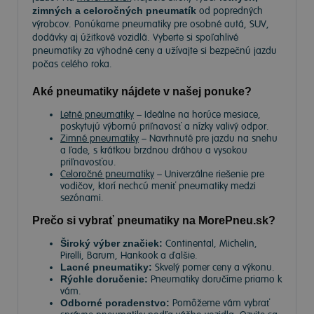
zimných a celoročných pneumatík
od popredných
výrobcov. Ponúkame pneumatiky pre osobné autá, SUV,
dodávky aj úžitkové vozidlá. Vyberte si spoľahlivé
pneumatiky za výhodné ceny a užívajte si bezpečnú jazdu
počas celého roka.
Aké pneumatiky nájdete v našej ponuke?
Letné pneumatiky
– Ideálne na horúce mesiace,
poskytujú výbornú priľnavosť a nízky valivý odpor.
Zimné pneumatiky
– Navrhnuté pre jazdu na snehu
a ľade, s krátkou brzdnou dráhou a vysokou
priľnavosťou.
Celoročné pneumatiky
– Univerzálne riešenie pre
vodičov, ktorí nechcú meniť pneumatiky medzi
sezónami.
Prečo si vybrať pneumatiky na MorePneu.sk?
Široký výber značiek:
Continental, Michelin,
Pirelli, Barum, Hankook a ďalšie.
Lacné pneumatiky:
Skvelý pomer ceny a výkonu.
Rýchle doručenie:
Pneumatiky doručíme priamo k
vám.
Odborné poradenstvo:
Pomôžeme vám vybrať