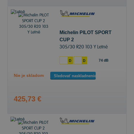
Michelin PILOT SPORT
CUP 2
305/30 R20 103 Y Letné
74 dB
D
D
Nie je skladom
Sledovať naskladnenie
425,73 €