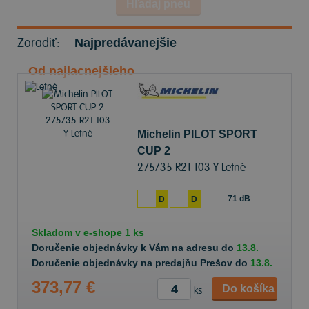
Hľadaj pneu
Zoradiť:
Najpredávanejšie
Od najlacnejšieho
Michelin PILOT SPORT
CUP 2
275/35 R21 103 Y Letné
71 dB
D
D
Skladom v
e-shope
1 ks
Doručenie objednávky k Vám na adresu do
13.8.
Doručenie objednávky na predajňu Prešov do
13.8.
373,77 €
Do košíka
ks