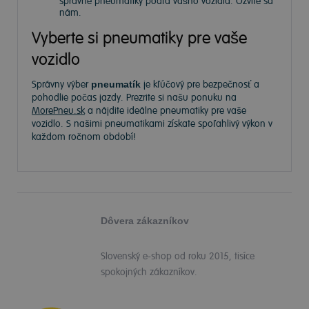
správne pneumatiky podľa vášho vozidla. Ozvite sa
nám.
Vyberte si pneumatiky pre vaše
vozidlo
Správny výber
pneumatík
je kľúčový pre bezpečnosť a
pohodlie počas jazdy. Prezrite si našu ponuku na
MorePneu.sk
a nájdite ideálne pneumatiky pre vaše
vozidlo. S našimi pneumatikami získate spoľahlivý výkon v
každom ročnom období!
Dôvera zákazníkov
Slovenský e-shop od roku 2015, tisíce
spokojných zákazníkov.