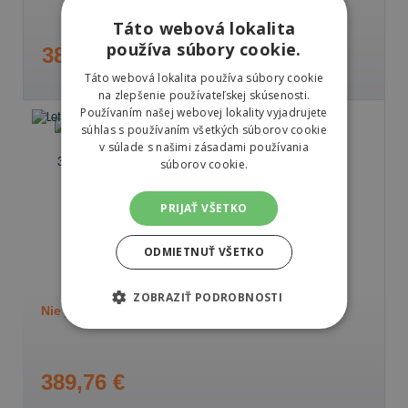
Táto webová lokalita
používa súbory cookie.
389,76 €
Táto webová lokalita používa súbory cookie
na zlepšenie používateľskej skúsenosti.
Používaním našej webovej lokality vyjadrujete
súhlas s používaním všetkých súborov cookie
v súlade s našimi zásadami používania
súborov cookie.
Michelin PILOT SPORT
CUP 2
PRIJAŤ VŠETKO
305/30 R20 103 Y Letné
ODMIETNUŤ VŠETKO
73 dB
D
D
ZOBRAZIŤ PODROBNOSTI
Nie je skladom
Sledovať naskladnenie
389,76 €