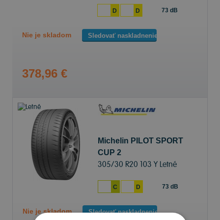
73 dB
D
D
Nie je skladom
Sledovať naskladnenie
378,96 €
Michelin PILOT SPORT
CUP 2
305/30 R20 103 Y Letné
73 dB
C
D
Nie je skladom
Sledovať naskladnenie