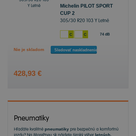
Michelin PILOT SPORT
CUP 2
305/30 R20 103 Y Letné
74 dB
C
C
Nie je skladom
Sledovať naskladnenie
428,93 €
Pneumatiky
Hľadáte kvalitné
pneumatiky
pre bezpečnú a komfortnú
jazdu? Na
MorePneu.sk
nájdete široký výber
letných,