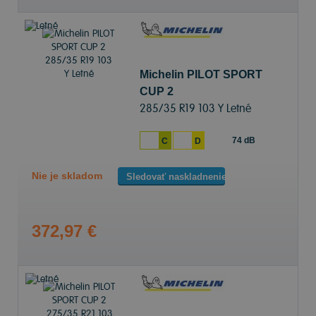
Michelin PILOT SPORT
CUP 2
285/35 R19 103 Y Letné
74 dB
C
D
Nie je skladom
Sledovať naskladnenie
372,97 €