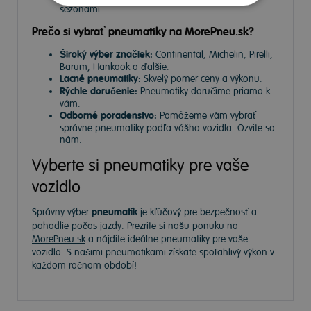
sezónami.
Prečo si vybrať pneumatiky na MorePneu.sk?
Široký výber značiek:
Continental, Michelin, Pirelli,
Barum, Hankook a ďalšie.
Lacné pneumatiky:
Skvelý pomer ceny a výkonu.
Rýchle doručenie:
Pneumatiky doručíme priamo k
vám.
Odborné poradenstvo:
Pomôžeme vám vybrať
správne pneumatiky podľa vášho vozidla. Ozvite sa
nám.
Vyberte si pneumatiky pre vaše
vozidlo
Správny výber
pneumatík
je kľúčový pre bezpečnosť a
pohodlie počas jazdy. Prezrite si našu ponuku na
MorePneu.sk
a nájdite ideálne pneumatiky pre vaše
vozidlo. S našimi pneumatikami získate spoľahlivý výkon v
každom ročnom období!