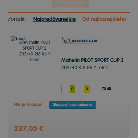
Hľadaj pneu
Zoradiť:
Najpredávanejšie
Od najlacnejšieho
Michelin PILOT SPORT CUP 2
205/40 R18 86 Y Letné
70 dB
C
D
Nie je skladom
Sledovať naskladnenie
237,05 €