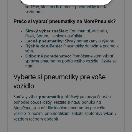
Celoročné pneumatiky
– Univerzálne riešenie pre
vodičov, ktorí nechcú meniť pneumatiky medzi
sezónami.
Prečo si vybrať pneumatiky na MorePneu.sk?
Široký výber značiek:
Continental, Michelin,
Pirelli, Barum, Hankook a ďalšie.
Lacné pneumatiky:
Skvelý pomer ceny a výkonu.
Rýchle doručenie:
Pneumatiky doručíme priamo k
vám.
Odborné poradenstvo:
Pomôžeme vám vybrať
správne pneumatiky podľa vášho vozidla. Ozvite sa
nám.
Vyberte si pneumatiky pre vaše
vozidlo
Správny výber
pneumatík
je kľúčový pre bezpečnosť a
pohodlie počas jazdy. Prezrite si našu ponuku na
MorePneu.sk
a nájdite ideálne pneumatiky pre vaše
vozidlo. S našimi pneumatikami získate spoľahlivý výkon v
každom ročnom období!