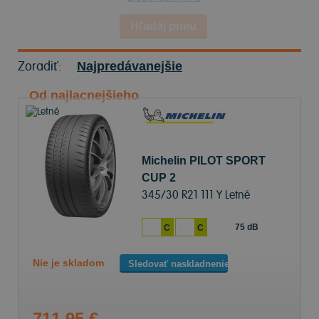
Hľadaj pneu
Zoradiť:
Najpredávanejšie
Od najlacnejšieho
Michelin PILOT SPORT
CUP 2
345/30 R21 111 Y Letné
75 dB
C
C
Nie je skladom
Sledovať naskladnenie
711,95 €