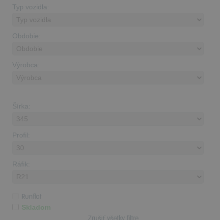
Typ vozidla:
Obdobie:
Výrobca:
Šírka:
Profil:
Ráfik:
Runflat
Skladom
Zrušiť všetky filtre