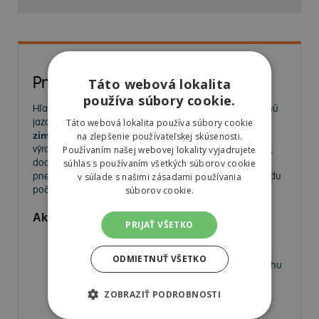
Pneumatiky
Táto webová lokalita
používa súbory cookie.
Hľadáte kvalitné
pneumatiky
pre bezpečnú a komfortnú
jazdu? Na
MorePneu.sk
nájdete široký výber
letných,
Táto webová lokalita používa súbory cookie
zimných a celoročných pneumatík
od popredných
na zlepšenie používateľskej skúsenosti.
výrobcov. Ponúkame pneumatiky pre osobné autá, SUV,
Používaním našej webovej lokality vyjadrujete
dodávky aj úžitkové vozidlá. Vyberte si spoľahlivé
súhlas s používaním všetkých súborov cookie
pneumatiky za výhodné ceny a užívajte si bezpečnú jazdu
v súlade s našimi zásadami používania
počas celého roka.
súborov cookie.
Aké pneumatiky nájdete v našej ponuke?
PRIJAŤ VŠETKO
Letné pneumatiky
– Ideálne na horúce mesiace,
poskytujú výbornú priľnavosť a nízky valivý odpor.
ODMIETNUŤ VŠETKO
Zimné pneumatiky
– Navrhnuté pre jazdu na snehu
a ľade, s krátkou brzdnou dráhou a vysokou
priľnavosťou.
ZOBRAZIŤ PODROBNOSTI
Celoročné pneumatiky
– Univerzálne riešenie pre
vodičov, ktorí nechcú meniť pneumatiky medzi