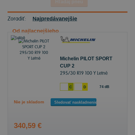
Hľadaj pneu
Zoradiť:
Najpredávanejšie
Od najlacnejšieho
Michelin PILOT SPORT
CUP 2
295/30 R19 100 Y Letné
74 dB
C
D
Nie je skladom
Sledovať naskladnenie
340,59 €