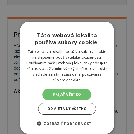
Pneumatiky
Táto webová lokalita
používa súbory cookie.
Hľadáte kvalitné
pneumatiky
pre bezpečnú a komfortnú
jazdu? Na
MorePneu.sk
nájdete široký výber
letných,
Táto webová lokalita používa súbory cookie
zimných a celoročných pneumatík
od popredných
na zlepšenie používateľskej skúsenosti.
výrobcov. Ponúkame pneumatiky pre osobné autá, SUV,
Používaním našej webovej lokality vyjadrujete
dodávky aj úžitkové vozidlá. Vyberte si spoľahlivé
súhlas s používaním všetkých súborov cookie
pneumatiky za výhodné ceny a užívajte si bezpečnú jazdu
v súlade s našimi zásadami používania
počas celého roka.
súborov cookie.
Aké pneumatiky nájdete v našej ponuke?
PRIJAŤ VŠETKO
Letné pneumatiky
– Ideálne na horúce mesiace,
poskytujú výbornú priľnavosť a nízky valivý odpor.
ODMIETNUŤ VŠETKO
Zimné pneumatiky
– Navrhnuté pre jazdu na snehu
a ľade, s krátkou brzdnou dráhou a vysokou
priľnavosťou.
ZOBRAZIŤ PODROBNOSTI
Celoročné pneumatiky
– Univerzálne riešenie pre
vodičov, ktorí nechcú meniť pneumatiky medzi