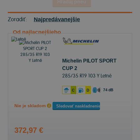
Hľadaj pneu
Zoradiť:
Najpredávanejšie
Od najlacnejšieho
Michelin PILOT SPORT
CUP 2
285/35 R19 103 Y Letné
74 dB
C
D
Nie je skladom
Sledovať naskladnenie
372,97 €