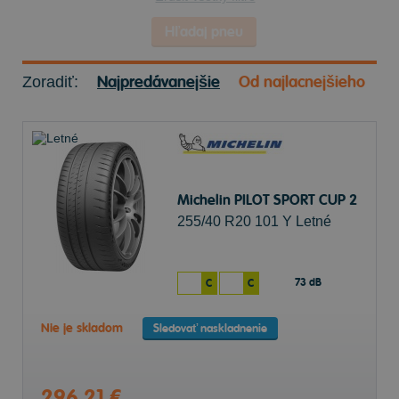
Hľadaj pneu
Najpredávanejšie
Od najlacnejšieho
Zoradiť:
Michelin PILOT SPORT CUP 2
255/40 R20 101 Y Letné
73 dB
C
C
Nie je skladom
Sledovať naskladnenie
296,21 €