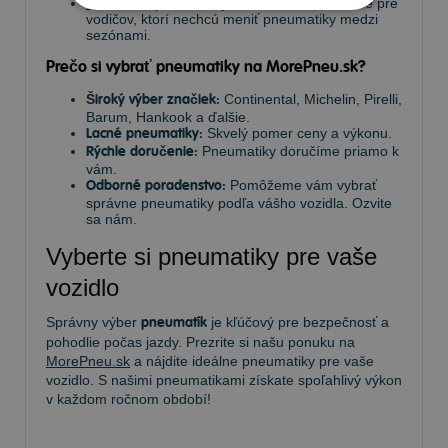
Celoročné pneumatiky
– Univerzálne riešenie pre
vodičov, ktorí nechcú meniť pneumatiky medzi
sezónami.
Prečo si vybrať pneumatiky na MorePneu.sk?
Široký výber značiek:
Continental, Michelin, Pirelli,
Barum, Hankook a ďalšie.
Lacné pneumatiky:
Skvelý pomer ceny a výkonu.
Rýchle doručenie:
Pneumatiky doručíme priamo k
vám.
Odborné poradenstvo:
Pomôžeme vám vybrať
správne pneumatiky podľa vášho vozidla. Ozvite
sa nám.
Vyberte si pneumatiky pre vaše
vozidlo
Správny výber
pneumatík
je kľúčový pre bezpečnosť a
pohodlie počas jazdy. Prezrite si našu ponuku na
MorePneu.sk
a nájdite ideálne pneumatiky pre vaše
vozidlo. S našimi pneumatikami získate spoľahlivý výkon
v každom ročnom období!