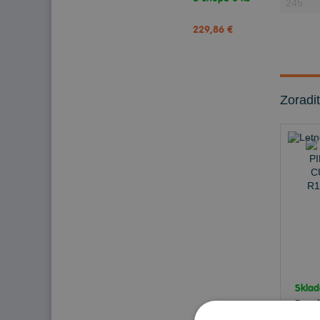
229,86 €
Zoradi
Skla
Doru