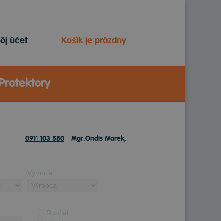
ôj účet
Košík je prázdny
Protektory
0911 103 580
Mgr.Ondis Marek,
Výrobca:
Runflat