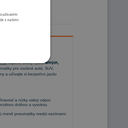
Používaním
de s našimi
u.sk
nájdete široký výber
letných,
atiky pre osobné autá, SUV,
ny a užívajte si bezpečnú jazdu
navosť a nízky valivý odpor.
 brzdnou dráhou a vysokou
hcú meniť pneumatiky medzi sezónami.