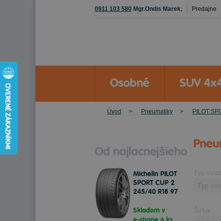
0911 103 580
Mgr.Ondis Marek,
Predajne
Osobné
SUV 4x
Úvod
Pneumatiky
PILOT SP
Pneu
Od najlacnejšieho
Typ vozi
Michelin PILOT
SPORT CUP 2
245/40 R18 97
Y Letné
Skladom v
Šírka:
e-shope
6 ks