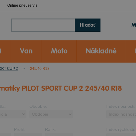
Online pneuservis
M
Hľadať
4
Van
Moto
Nákladné
ORT CUP 2
245/40 R18
matiky PILOT SPORT CUP 2 245/40 R18
dla:
Obdobie:
Index nosnosti:
Profil:
Ráfik:
Index rýchlosti: