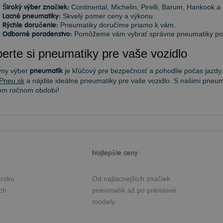
Široký výber značiek:
Continental, Michelin, Pirelli, Barum, Hankook a 
Lacné pneumatiky:
Skvelý pomer ceny a výkonu.
Rýchle doručenie:
Pneumatiky doručíme priamo k vám.
Odborné poradenstvo:
Pomôžeme vám vybrať správne pneumatiky podľ
erte si pneumatiky pre vaše vozidlo
vny výber
pneumatík
je kľúčový pre bezpečnosť a pohodlie počas jazdy.
Pneu.sk
a nájdite ideálne pneumatiky pre vaše vozidlo. S našimi pneum
om ročnom období!
Najlepšie ceny
 roku
Od najlacnejších značiek
ých
pneumatík až po prémiové
modely.