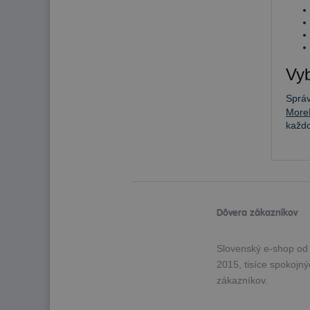
Vyb
Sprá
More
každ
Dôvera zákazníkov
Slovenský e-shop od
2015, tisíce spokojn
zákazníkov.