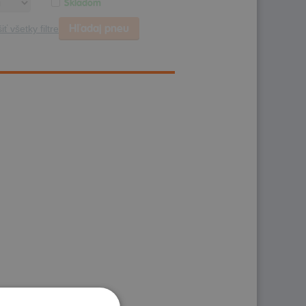
Skladom
Hľadaj pneu
iť všetky filtre