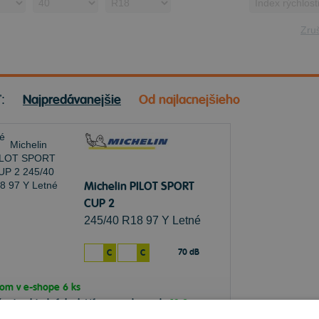
Zruš
Najpredávanejšie
Od najlacnejšieho
ť:
Michelin PILOT SPORT
CUP 2
245/40 R18 97 Y Letné
70 dB
C
C
dom v
e-shope
6 ks
čenie objednávky k Vám na adresu do
13.8.