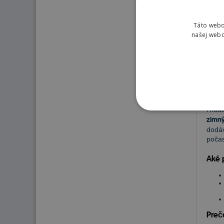
Doruč
22
Táto webo
našej webo
Pn
Hľadá
zimný
dodáv
počas
Aké 
Preč