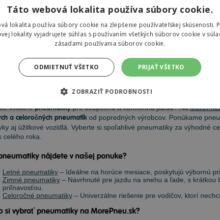
enie objednávky na predajňu Prešov do
13.8.
Táto webová lokalita používa súbory cookie.
9,86 €
Do košíka
ks
vá lokalita používa súbory cookie na zlepšenie používateľskej skúsenosti. 
vej lokality vyjadrujete súhlas s používaním všetkých súborov cookie v súla
zásadami používania súborov cookie.
ODMIETNUŤ VŠETKO
PRIJAŤ VŠETKO
eumatiky
ZOBRAZIŤ PODROBNOSTI
te kvalitné
pneumatiky
pre bezpečnú a komfortnú jazdu? Na
MorePne
ch a celoročných pneumatík
od popredných výrobcov. Ponúkame pneum
ky aj úžitkové vozidlá. Vyberte si spoľahlivé pneumatiky za výhodné ce
 celého roka.
pneumatiky nájdete v našej ponuke?
Letné pneumatiky
– Ideálne na horúce mesiace, poskytujú výbornú priľ
Zimné pneumatiky
– Navrhnuté pre jazdu na snehu a ľade, s krátkou
priľnavosťou.
Celoročné pneumatiky
– Univerzálne riešenie pre vodičov, ktorí nec
o si vybrať pneumatiky na MorePneu.sk?