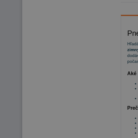
Pn
Hľadá
zimn
dodáv
počas
Aké 
Preč