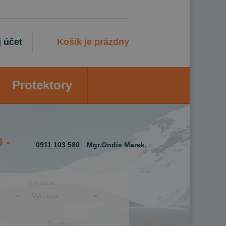
 účet
Košík je prázdny
Protektory
 -
0911 103 580
Mgr.Ondis Marek,
Výrobca:
Runflat