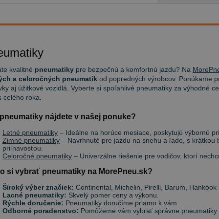
eumatiky
te kvalitné
pneumatiky
pre bezpečnú a komfortnú jazdu? Na
MorePne
ých a celoročných pneumatík
od popredných výrobcov. Ponúkame pn
ky aj úžitkové vozidlá. Vyberte si spoľahlivé pneumatiky za výhodné ce
 celého roka.
pneumatiky nájdete v našej ponuke?
Letné pneumatiky
– Ideálne na horúce mesiace, poskytujú výbornú priľ
Zimné pneumatiky
– Navrhnuté pre jazdu na snehu a ľade, s krátkou
priľnavosťou.
Celoročné pneumatiky
– Univerzálne riešenie pre vodičov, ktorí nec
o si vybrať pneumatiky na MorePneu.sk?
Široký výber značiek:
Continental, Michelin, Pirelli, Barum, Hankook 
Lacné pneumatiky:
Skvelý pomer ceny a výkonu.
Rýchle doručenie:
Pneumatiky doručíme priamo k vám.
Odborné poradenstvo:
Pomôžeme vám vybrať správne pneumatiky po