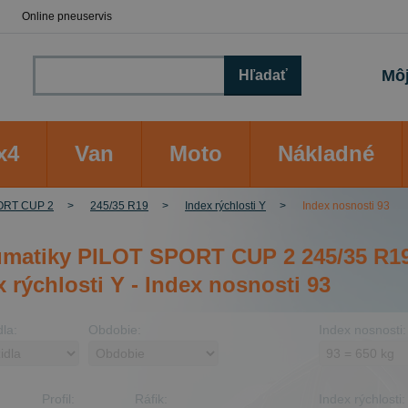
Online pneuservis
Môj
Hľadať
x4
Van
Moto
Nákladné
ORT CUP 2
245/35 R19
Index rýchlosti Y
Index nosnosti 93
matiky PILOT SPORT CUP 2 245/35 R19
x rýchlosti Y - Index nosnosti 93
dla:
Obdobie:
Index nosnosti:
Profil:
Ráfik:
Index rýchlosti: