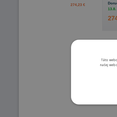
Doru
274,23 €
13.8.
274
Táto webo
našej webo