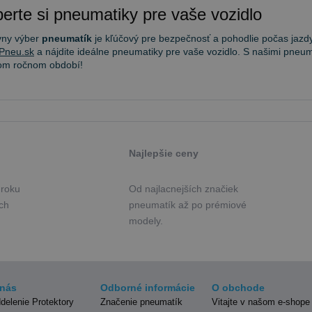
erte si pneumatiky pre vaše vozidlo
vny výber
pneumatík
je kľúčový pre bezpečnosť a pohodlie počas jazdy
Pneu.sk
a nájdite ideálne pneumatiky pre vaše vozidlo. S našimi pneum
om ročnom období!
Najlepšie ceny
 roku
Od najlacnejších značiek
ých
pneumatík až po prémiové
modely.
nás
Odborné informácie
O obchode
delenie Protektory
Značenie pneumatík
Vitajte v našom e-shope