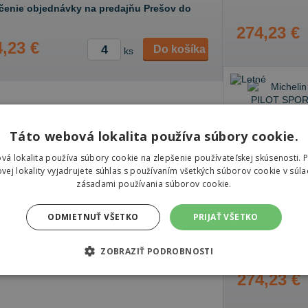
čenie objednávky na predajňu Prešov do
274,23 €
,23 €
Do košíka
ks
Táto webová lokalita používa súbory cookie.
vá lokalita používa súbory cookie na zlepšenie používateľskej skúsenosti. 
vej lokality vyjadrujete súhlas s používaním všetkých súborov cookie v súla
zásadami používania súborov cookie.
ODMIETNUŤ VŠETKO
PRIJAŤ VŠETKO
Nie je sklado
ZOBRAZIŤ PODROBNOSTI
274,23 €