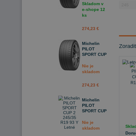
93 Y Letné
Skladom v
e-shope
12
ks
274,23 €
Michelin
Zoradi
PILOT
SPORT CUP
2 245/35 R19
93 Y Letné
Nie je
skladom
274,23 €
Michelin
PILOT
SPORT CUP
2 245/35 R19
93 Y Letné
Nie je
Skla
skladom
Doru