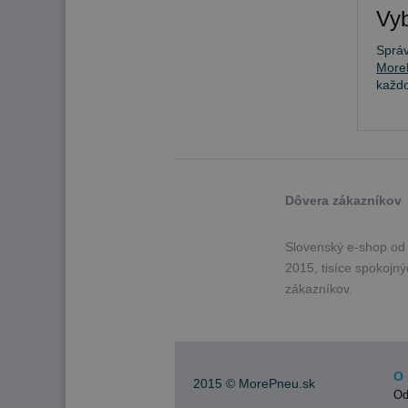
Vyb
Sprá
More
každ
Dôvera zákazníkov
Slovenský e-shop od
2015, tisíce spokojn
zákazníkov.
O 
2015 ©
MorePneu.sk
Od