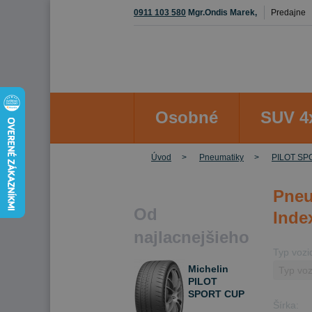
0911 103 580
Mgr.Ondis Marek,
Predajne
Osobné
SUV 4
Úvod
Pneumatiky
PILOT SP
Pneu
Od
Inde
najlacnejšieho
Typ vozi
Michelin
PILOT
SPORT CUP
Šírka:
2 245/35 R19