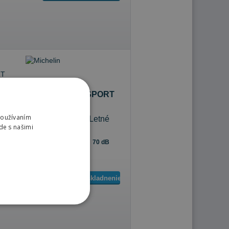
Michelin PILOT SPORT
CUP 2
Používaním
245/35 R19 93 Y Letné
de s našimi
70 dB
C
D
Sledovať naskladnenie
m