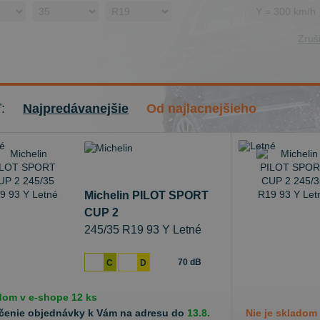
Zruši
ť:
Najpredávanejšie
Od najlacnejšieho
Michelin PILOT SPORT
CUP 2
245/35 R19 93 Y Letné
70 dB
C
D
dom v
e-shope
12 ks
čenie objednávky k Vám na adresu do
13.8.
Nie je skladom