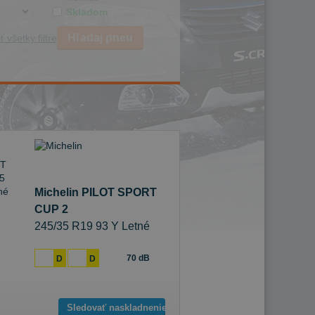
Skladom
Hľadaj pneu
ť všetky filtre
Michelin PILOT SPORT
CUP 2
245/35 R19 93 Y Letné
70 dB
D
D
Sledovať naskladnenie