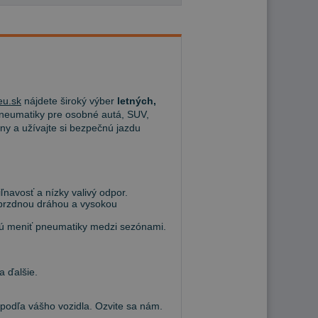
u.sk
nájdete široký výber
letných,
eumatiky pre osobné autá, SUV,
ny a užívajte si bezpečnú jazdu
navosť a nízky valivý odpor.
 brzdnou dráhou a vysokou
hcú meniť pneumatiky medzi sezónami.
a ďalšie.
dľa vášho vozidla. Ozvite sa nám.