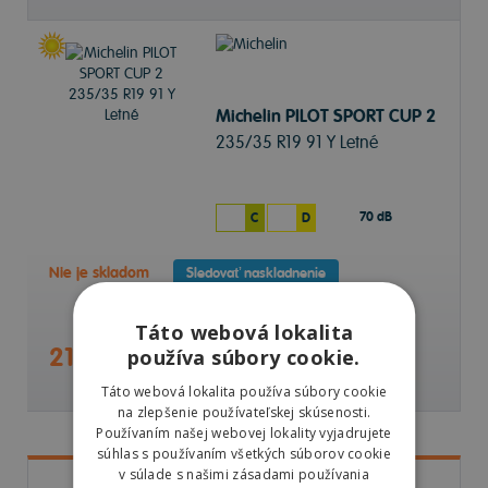
Michelin PILOT SPORT CUP 2
235/35 R19 91 Y Letné
70 dB
C
D
Nie je skladom
Sledovať naskladnenie
Táto webová lokalita
218,66 €
používa súbory cookie.
Táto webová lokalita používa súbory cookie
na zlepšenie používateľskej skúsenosti.
Používaním našej webovej lokality vyjadrujete
súhlas s používaním všetkých súborov cookie
v súlade s našimi zásadami používania