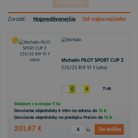
Hľadaj pneu
Zoradiť:
Najpredávanejšie
Od najlacnejšieho
Michelin PILOT SPORT CUP 2
235/35 R19 91 Y Letné
71 dB
C
D
Skladom v
e-shope
11 ks
Doručenie objednávky k Vám na adresu do
13.8.
Doručenie objednávky na predajňu Prešov do
13.8.
201,87 €
Do košíka
ks