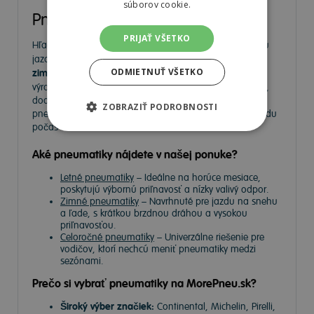
súborov cookie.
Pneumatiky
PRIJAŤ VŠETKO
Hľadáte kvalitné
pneumatiky
pre bezpečnú a komfortnú
jazdu? Na
MorePneu.sk
nájdete široký výber
letných,
ODMIETNUŤ VŠETKO
zimných a celoročných pneumatík
od popredných
výrobcov. Ponúkame pneumatiky pre osobné autá, SUV,
dodávky aj úžitkové vozidlá. Vyberte si spoľahlivé
ZOBRAZIŤ PODROBNOSTI
pneumatiky za výhodné ceny a užívajte si bezpečnú jazdu
počas celého roka.
Aké pneumatiky nájdete v našej ponuke?
Letné pneumatiky
– Ideálne na horúce mesiace,
poskytujú výbornú priľnavosť a nízky valivý odpor.
Zimné pneumatiky
– Navrhnuté pre jazdu na snehu
a ľade, s krátkou brzdnou dráhou a vysokou
priľnavosťou.
Celoročné pneumatiky
– Univerzálne riešenie pre
vodičov, ktorí nechcú meniť pneumatiky medzi
sezónami.
Prečo si vybrať pneumatiky na MorePneu.sk?
Široký výber značiek:
Continental, Michelin, Pirelli,