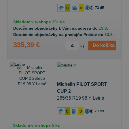
73 dB
C
D
Skladom v
e-shope
20+ ks
Doručenie objednávky k Vám na adresu do
13.8.
Doručenie objednávky na predajňu Prešov do
13.8.
335,39 €
Do košíka
ks
Michelin PILOT SPORT
CUP 2
265/35 R19 98 Y Letné
73 dB
C
D
Skladom v
e-shope
5 ks