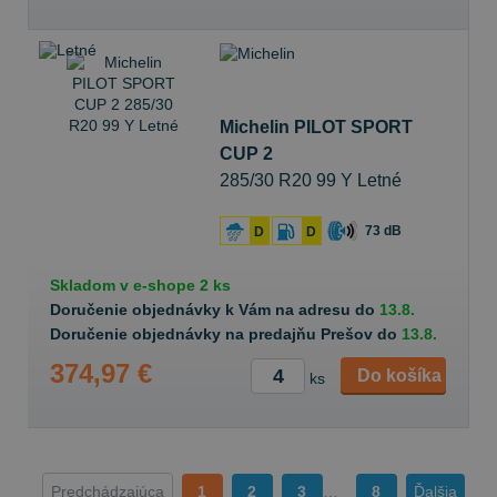
Michelin PILOT SPORT
CUP 2
285/30 R20 99 Y Letné
73 dB
D
D
Skladom v
e-shope
2 ks
Doručenie objednávky k Vám na adresu do
13.8.
Doručenie objednávky na predajňu Prešov do
13.8.
374,97 €
Do košíka
ks
Predchádzajúca
1
2
3
…
8
Ďalšia