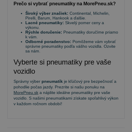
Prečo si vybrať pneumatiky na MorePneu.sk?
Široký výber značiek:
Continental, Michelin,
Pirelli, Barum, Hankook a ďalšie.
Lacné pneumatiky:
Skvelý pomer ceny a
výkonu.
Rýchle doručenie:
Pneumatiky doručíme priamo
k vám.
Odborné poradenstvo:
Pomôžeme vám vybrať
správne pneumatiky podľa vášho vozidla. Ozvite
sa nám.
Vyberte si pneumatiky pre vaše
vozidlo
Správny výber
pneumatík
je kľúčový pre bezpečnosť a
pohodlie počas jazdy. Prezrite si našu ponuku na
MorePneu.sk
a nájdite ideálne pneumatiky pre vaše
vozidlo. S našimi pneumatikami získate spoľahlivý výkon
v každom ročnom období!