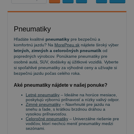
Pneumatiky
Hľadáte kvalitné
pneumatiky
pre bezpečnú a
komfortnú jazdu? Na
MorePneu.sk
nájdete široký výber
letných, zimných a celoročných pneumatík
od
popredných výrobcov. Ponúkame pneumatiky pre
osobné autá, SUV, dodávky aj úžitkové vozidlá. Vyberte
si spoľahlivé pneumatiky za výhodné ceny a užívajte si
bezpečnú jazdu počas celého roka.
Aké pneumatiky nájdete v našej ponuke?
Letné pneumatiky
– Ideálne na horúce mesiace,
poskytujú výbornú priľnavosť a nízky valivý odpor.
Zimné pneumatiky
– Navrhnuté pre jazdu na
snehu a ľade, s krátkou brzdnou dráhou a
vysokou priľnavosťou.
Celoročné pneumatiky
– Univerzálne riešenie pre
vodičov, ktorí nechcú meniť pneumatiky medzi
sezónami.