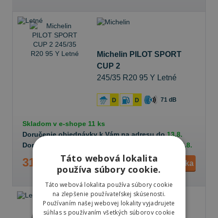
Michelin PILOT SPORT
CUP 2
245/35 R20 95 Y Letné
71 dB
D
D
Skladom v
e-shope
11 ks
Doručenie objednávky k Vám na adresu do
13.8.
Doručenie objednávky na predajňu Prešov do
13.8.
Táto webová lokalita
312,20 €
Do košíka
ks
používa súbory cookie.
Táto webová lokalita používa súbory cookie
na zlepšenie používateľskej skúsenosti.
Používaním našej webovej lokality vyjadrujete
súhlas s používaním všetkých súborov cookie