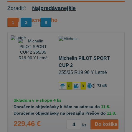
Zoradiť:
Najpredávanejšie
Od najlacnejšieho
1
2
…
8
Michelin PILOT SPORT
CUP 2
255/35 R19 96 Y Letné
73 dB
C
D
Skladom v
e-shope
4 ks
Doručenie objednávky k Vám na adresu do
11.8.
Doručenie objednávky na predajňu Prešov do
11.8.
229,46 €
Do košíka
ks