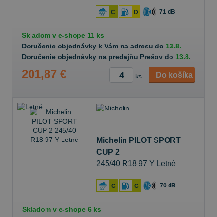
71 dB
C
D
Skladom v
e-shope
11 ks
Doručenie objednávky k Vám na adresu do
13.8.
Doručenie objednávky na predajňu Prešov do
13.8.
201,87 €
Do košíka
ks
Michelin PILOT SPORT
CUP 2
245/40 R18 97 Y Letné
70 dB
C
C
Skladom v
e-shope
6 ks