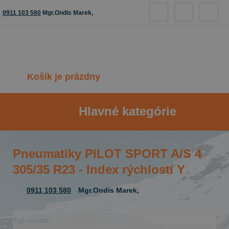
0911 103 580
Mgr.Ondis Marek,
Košík je prázdny
Hlavné kategórie
Pneumatiky PILOT SPORT A/S 4
305/35 R23 - Index rýchlosti Y
0911 103 580
Mgr.Ondis Marek,
Typ vozidla: