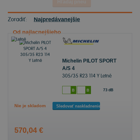
Hľadaj pneu
Zoradiť:
Najpredávanejšie
Od najlacnejšieho
Michelin PILOT SPORT
A/S 4
305/35 R23 114 Y Letné
73 dB
B
B
Nie je skladom
Sledovať naskladnenie
570,04 €