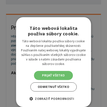
Pneumatiky
Táto webová lokalita
používa súbory cookie.
Hľadáte kvalitné
pneumatiky
pre bezpečnú a komfortnú
jazdu? Na
MorePneu.sk
nájdete široký výber
letných,
Táto webová lokalita používa súbory cookie
zimných a celoročných pneumatík
od popredných
na zlepšenie používateľskej skúsenosti.
výrobcov. Ponúkame pneumatiky pre osobné autá, SUV,
Používaním našej webovej lokality vyjadrujete
dodávky aj úžitkové vozidlá. Vyberte si spoľahlivé
súhlas s používaním všetkých súborov cookie
pneumatiky za výhodné ceny a užívajte si bezpečnú jazdu
v súlade s našimi zásadami používania
počas celého roka.
súborov cookie.
Aké pneumatiky nájdete v našej ponuke?
PRIJAŤ VŠETKO
Letné pneumatiky
– Ideálne na horúce mesiace,
poskytujú výbornú priľnavosť a nízky valivý odpor.
ODMIETNUŤ VŠETKO
Zimné pneumatiky
– Navrhnuté pre jazdu na snehu
a ľade, s krátkou brzdnou dráhou a vysokou
priľnavosťou.
ZOBRAZIŤ PODROBNOSTI
Celoročné pneumatiky
– Univerzálne riešenie pre
vodičov, ktorí nechcú meniť pneumatiky medzi