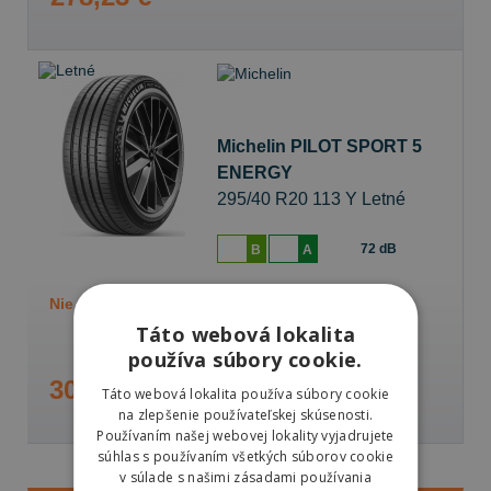
Michelin PILOT SPORT 5
ENERGY
295/40 R20 113 Y Letné
72 dB
B
A
Nie je skladom
Sledovať naskladnenie
Táto webová lokalita
používa súbory cookie.
308,21 €
Táto webová lokalita používa súbory cookie
na zlepšenie používateľskej skúsenosti.
Používaním našej webovej lokality vyjadrujete
súhlas s používaním všetkých súborov cookie
v súlade s našimi zásadami používania