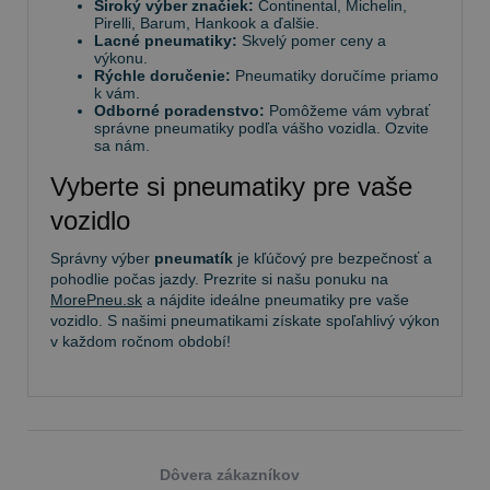
Široký výber značiek:
Continental, Michelin,
Pirelli, Barum, Hankook a ďalšie.
Lacné pneumatiky:
Skvelý pomer ceny a
výkonu.
Rýchle doručenie:
Pneumatiky doručíme priamo
k vám.
Odborné poradenstvo:
Pomôžeme vám vybrať
správne pneumatiky podľa vášho vozidla. Ozvite
sa nám.
Vyberte si pneumatiky pre vaše
vozidlo
Správny výber
pneumatík
je kľúčový pre bezpečnosť a
pohodlie počas jazdy. Prezrite si našu ponuku na
MorePneu.sk
a nájdite ideálne pneumatiky pre vaše
vozidlo. S našimi pneumatikami získate spoľahlivý výkon
v každom ročnom období!
Dôvera zákazníkov