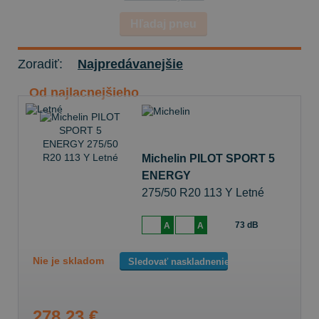
Hľadaj pneu
Zoradiť:
Najpredávanejšie
Od najlacnejšieho
Michelin PILOT SPORT 5
ENERGY
275/50 R20 113 Y Letné
73 dB
A
A
Nie je skladom
Sledovať naskladnenie
278,23 €