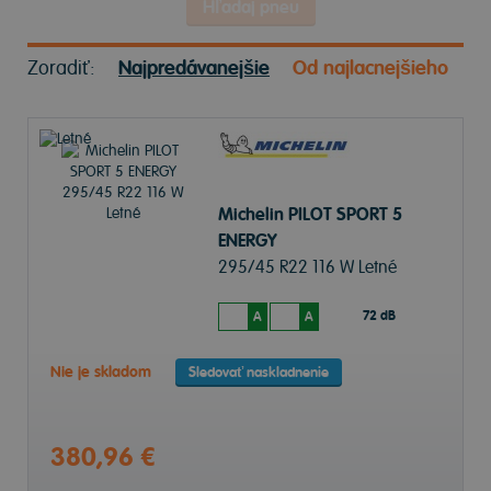
Hľadaj pneu
Zoradiť:
Najpredávanejšie
Od najlacnejšieho
Michelin PILOT SPORT 5
ENERGY
295/45 R22 116 W Letné
72 dB
A
A
Nie je skladom
Sledovať naskladnenie
380,96 €