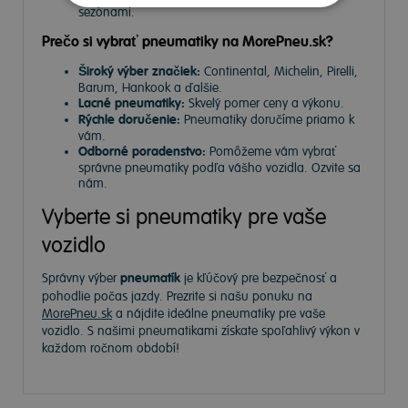
sezónami.
Prečo si vybrať pneumatiky na MorePneu.sk?
Široký výber značiek:
Continental, Michelin, Pirelli,
Barum, Hankook a ďalšie.
Lacné pneumatiky:
Skvelý pomer ceny a výkonu.
Rýchle doručenie:
Pneumatiky doručíme priamo k
vám.
Odborné poradenstvo:
Pomôžeme vám vybrať
správne pneumatiky podľa vášho vozidla. Ozvite sa
nám.
Vyberte si pneumatiky pre vaše
vozidlo
Správny výber
pneumatík
je kľúčový pre bezpečnosť a
pohodlie počas jazdy. Prezrite si našu ponuku na
MorePneu.sk
a nájdite ideálne pneumatiky pre vaše
vozidlo. S našimi pneumatikami získate spoľahlivý výkon v
každom ročnom období!