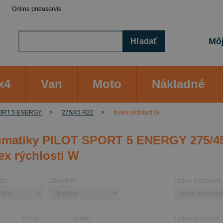
Online pneuservis
Môj
Hľadať
x4
Van
Moto
Nákladné
ORT 5 ENERGY
275/45 R22
Index rýchlosti W
matiky PILOT SPORT 5 ENERGY 275/4
dex rýchlosti W
dla:
Obdobie:
Index nosnosti:
Profil:
Ráfik:
Index rýchlosti: