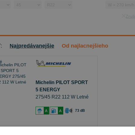
Zruši
ť:
Najpredávanejšie
Od najlacnejšieho
Michelin PILOT SPORT
5 ENERGY
275/45 R22 112 W Letné
73 dB
A
A
Sledovať naskladnenie
je skladom