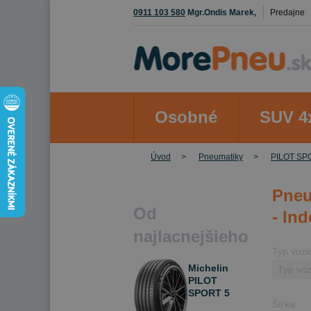
0911 103 580
Mgr.Ondis Marek,
Predajne
Osobné
SUV 4
Úvod
Pneumatiky
PILOT SP
Pneu
Od
- In
najlacnejšieho
Typ vozi
Michelin
PILOT
SPORT 5
Šírka:
ENERGY