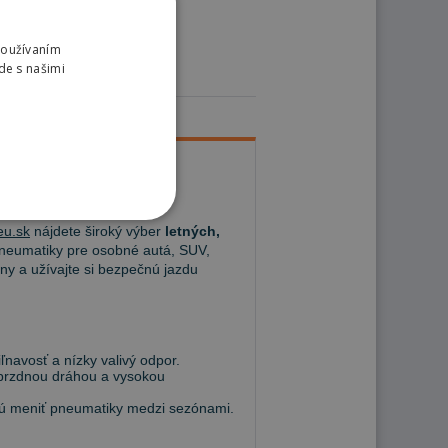
Používaním
de s našimi
u.sk
nájdete široký výber
letných,
eumatiky pre osobné autá, SUV,
ny a užívajte si bezpečnú jazdu
navosť a nízky valivý odpor.
 brzdnou dráhou a vysokou
hcú meniť pneumatiky medzi sezónami.