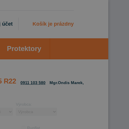
 účet
Košík je prázdny
Protektory
5 R22
0911 103 580
Mgr.Ondis Marek,
Výrobca:
Runflat