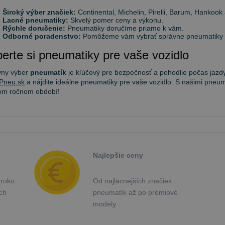
Široký výber značiek:
Continental, Michelin, Pirelli, Barum, Hankook 
Lacné pneumatiky:
Skvelý pomer ceny a výkonu.
Rýchle doručenie:
Pneumatiky doručíme priamo k vám.
Odborné poradenstvo:
Pomôžeme vám vybrať správne pneumatiky po
erte si pneumatiky pre vaše vozidlo
vny výber
pneumatík
je kľúčový pre bezpečnosť a pohodlie počas jazdy
Pneu.sk
a nájdite ideálne pneumatiky pre vaše vozidlo. S našimi pneum
om ročnom období!
Najlepšie ceny
 roku
Od najlacnejších značiek
ých
pneumatík až po prémiové
modely.