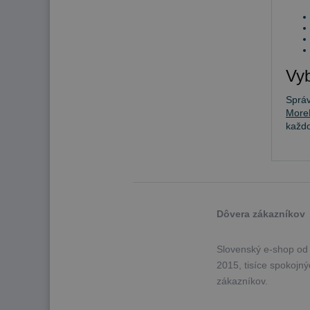
Vyb
Sprá
More
každ
Dôvera zákazníkov
Slovenský e-shop od
2015, tisíce spokojn
zákazníkov.