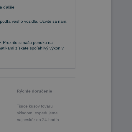
a ďalšie.
dľa vášho vozidla. Ozvite sa nám.
. Prezrite si našu ponuku na
atikami získate spoľahlivý výkon v
Rýchle doručenie
Tisíce kusov tovaru
skladom, expedujeme
najneskôr do 24-hodín.