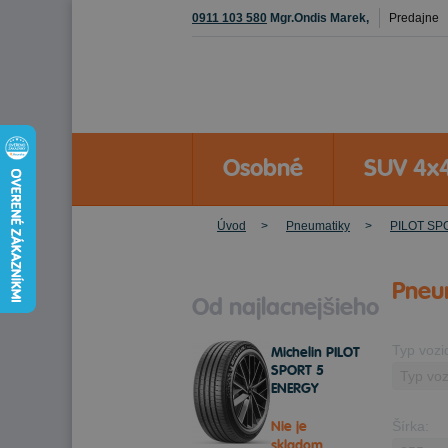
0911 103 580
Mgr.Ondis Marek,
Predajne
Osobné
SUV 4x
Úvod
Pneumatiky
PILOT SP
Pneu
Od najlacnejšieho
Typ vozi
Michelin PILOT
SPORT 5
ENERGY
255/50 R20
109 Y Letné
Nie je
Šírka:
skladom