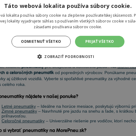
Táto webová lokalita používa súbory cookie.
3,04 €
vá lokalita používa súbory cookie na zlepšenie používateľskej skúsenosti. 
vej lokality vyjadrujete súhlas s používaním všetkých súborov cookie v súla
zásadami používania súborov cookie.
ODMIETNUŤ VŠETKO
PRIJAŤ VŠETKO
eumatiky
ZOBRAZIŤ PODROBNOSTI
te kvalitné
pneumatiky
pre bezpečnú a komfortnú jazdu? Na
MorePne
ch a celoročných pneumatík
od popredných výrobcov. Ponúkame pneum
ky aj úžitkové vozidlá. Vyberte si spoľahlivé pneumatiky za výhodné ce
 celého roka.
pneumatiky nájdete v našej ponuke?
Letné pneumatiky
– Ideálne na horúce mesiace, poskytujú výbornú priľ
Zimné pneumatiky
– Navrhnuté pre jazdu na snehu a ľade, s krátkou
priľnavosťou.
Celoročné pneumatiky
– Univerzálne riešenie pre vodičov, ktorí nec
o si vybrať pneumatiky na MorePneu.sk?