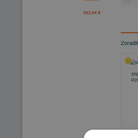
253,04 €
Zoradi
Nie j