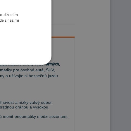
Používaním
de s našimi
u.sk
nájdete široký výber
letných,
atiky pre osobné autá, SUV,
ny a užívajte si bezpečnú jazdu
navosť a nízky valivý odpor.
 brzdnou dráhou a vysokou
hcú meniť pneumatiky medzi sezónami.