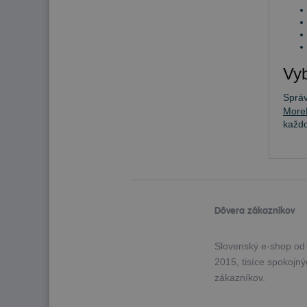
Vyb
Sprá
More
každ
Dôvera zákazníkov
Slovenský e-shop od
2015, tisíce spokojn
zákazníkov.