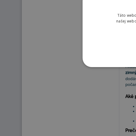
25
Táto webo
našej webo
Pn
Hľadá
zimný
dodáv
počas
Aké 
Preč