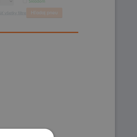
Skladom
Hľadaj pneu
iť všetky filtre