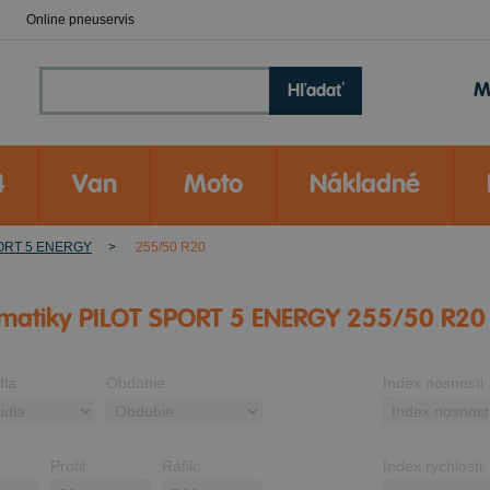
Online pneuservis
M
Hľadať
4
Van
Moto
Nákladné
ORT 5 ENERGY
255/50 R20
matiky PILOT SPORT 5 ENERGY 255/50 R20
dla:
Obdobie:
Index nosnosti:
Profil:
Ráfik:
Index rýchlosti: