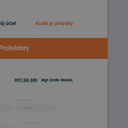
ôj účet
Košík je prázdny
Protektory
0911 103 580
Mgr.Ondis Marek,
Výrobca:
Runflat