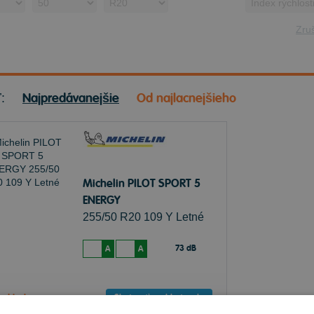
Zruš
Najpredávanejšie
Od najlacnejšieho
ť:
Michelin PILOT SPORT 5
ENERGY
255/50 R20 109 Y Letné
73 dB
A
A
Sledovať naskladnenie
e skladom