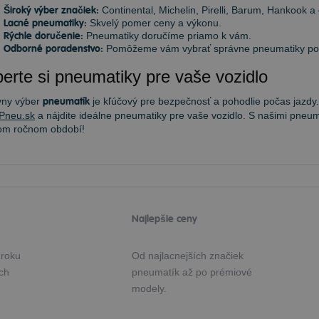
Široký výber značiek:
Continental, Michelin, Pirelli, Barum, Hankook a 
Lacné pneumatiky:
Skvelý pomer ceny a výkonu.
Rýchle doručenie:
Pneumatiky doručíme priamo k vám.
Odborné poradenstvo:
Pomôžeme vám vybrať správne pneumatiky podľ
erte si pneumatiky pre vaše vozidlo
vny výber
pneumatík
je kľúčový pre bezpečnosť a pohodlie počas jazdy.
Pneu.sk
a nájdite ideálne pneumatiky pre vaše vozidlo. S našimi pneum
om ročnom období!
Najlepšie ceny
 roku
Od najlacnejších značiek
ých
pneumatík až po prémiové
modely.