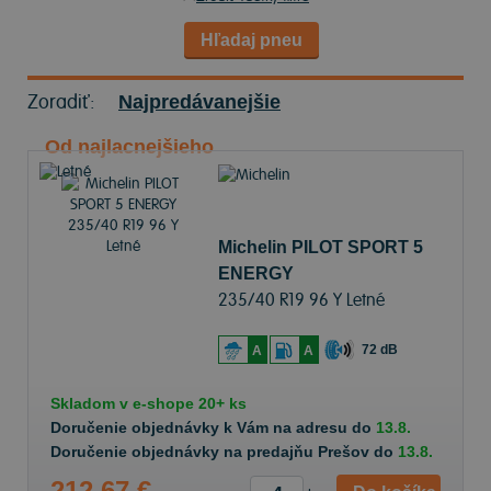
Hľadaj pneu
Zoradiť:
Najpredávanejšie
Od najlacnejšieho
Michelin PILOT SPORT 5
ENERGY
235/40 R19 96 Y Letné
72 dB
A
A
Skladom v
e-shope
20+ ks
Doručenie objednávky k Vám na adresu do
13.8.
Doručenie objednávky na predajňu Prešov do
13.8.
212,67 €