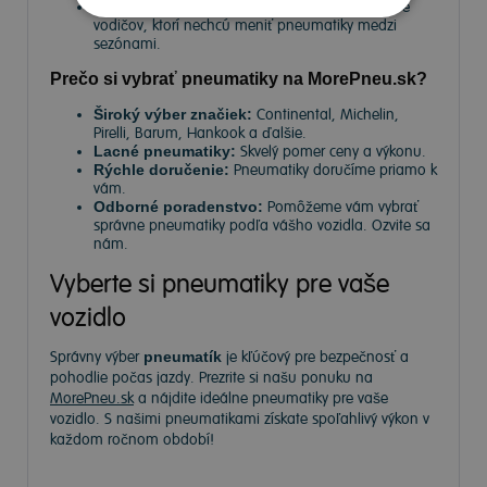
Celoročné pneumatiky
– Univerzálne riešenie pre
vodičov, ktorí nechcú meniť pneumatiky medzi
sezónami.
Prečo si vybrať pneumatiky na MorePneu.sk?
Široký výber značiek:
Continental, Michelin,
Pirelli, Barum, Hankook a ďalšie.
Lacné pneumatiky:
Skvelý pomer ceny a výkonu.
Rýchle doručenie:
Pneumatiky doručíme priamo k
vám.
Odborné poradenstvo:
Pomôžeme vám vybrať
správne pneumatiky podľa vášho vozidla. Ozvite sa
nám.
Vyberte si pneumatiky pre vaše
vozidlo
Správny výber
pneumatík
je kľúčový pre bezpečnosť a
pohodlie počas jazdy. Prezrite si našu ponuku na
MorePneu.sk
a nájdite ideálne pneumatiky pre vaše
vozidlo. S našimi pneumatikami získate spoľahlivý výkon v
každom ročnom období!