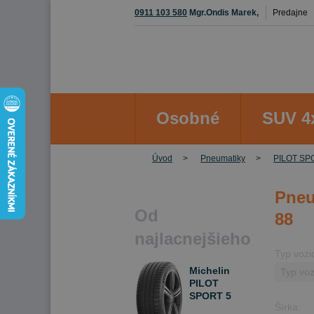
0911 103 580
Mgr.Ondis Marek,
Predajne
Osobné
SUV 4
Úvod
Pneumatiky
PILOT SP
Pneu
Od
88
najlacnejšieho
Typ vozi
Michelin
PILOT
SPORT 5
Šírka:
205/45 R17