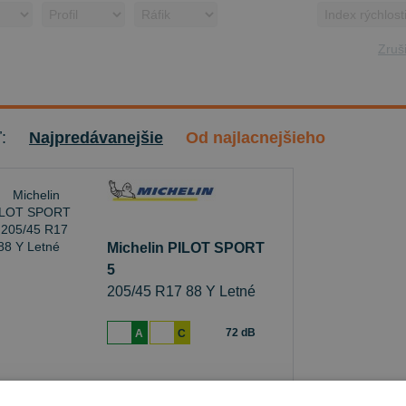
Zruši
ť:
Najpredávanejšie
Od najlacnejšieho
Michelin PILOT SPORT
5
205/45 R17 88 Y Letné
72 dB
A
C
Sledovať naskladnenie
je skladom