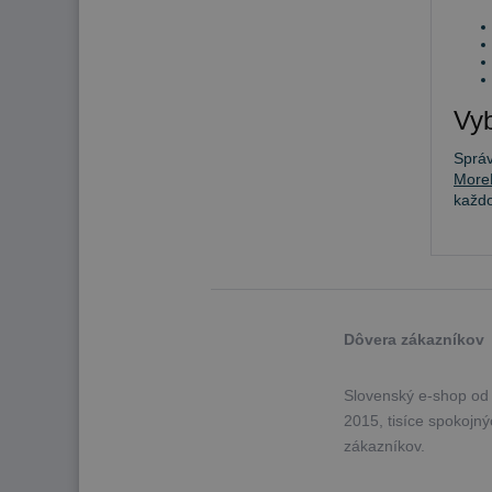
Vyb
Sprá
More
každ
Dôvera zákazníkov
Slovenský e-shop od
2015, tisíce spokojn
zákazníkov.