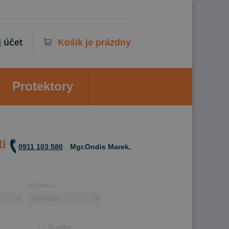
 účet
Košík je prázdny
Protektory
i
0911 103 580
Mgr.Ondis Marek,
Výrobca:
Runflat