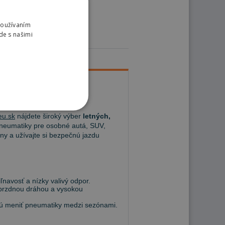
Používaním
de s našimi
u.sk
nájdete široký výber
letných,
eumatiky pre osobné autá, SUV,
ny a užívajte si bezpečnú jazdu
navosť a nízky valivý odpor.
 brzdnou dráhou a vysokou
hcú meniť pneumatiky medzi sezónami.