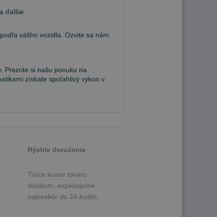
a ďalšie.
dľa vášho vozidla. Ozvite sa nám.
. Prezrite si našu ponuku na
atikami získate spoľahlivý výkon v
Rýchle doručenie
Tisíce kusov tovaru
skladom, expedujeme
najneskôr do 24-hodín.