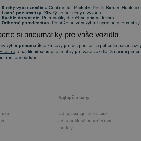
Široký výber značiek:
Continental, Michelin, Pirelli, Barum, Hankook 
Lacné pneumatiky:
Skvelý pomer ceny a výkonu.
Rýchle doručenie:
Pneumatiky doručíme priamo k vám.
Odborné poradenstvo:
Pomôžeme vám vybrať správne pneumatiky po
erte si pneumatiky pre vaše vozidlo
vny výber
pneumatík
je kľúčový pre bezpečnosť a pohodlie počas jazdy
Pneu.sk
a nájdite ideálne pneumatiky pre vaše vozidlo. S našimi pneum
om ročnom období!
Najlepšie ceny
 roku
Od najlacnejších značiek
ých
pneumatík až po prémiové
modely.