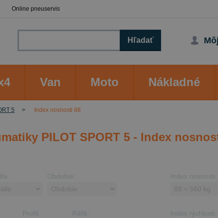
Online pneuservis
Môj
Hľadať
x4
Van
Moto
Nákladné
ORT 5
Index nosnosti 88
matiky PILOT SPORT 5 - Index nosnost
dla:
Obdobie:
Index nosnosti:
Profil:
Ráfik:
Index rýchlosti: