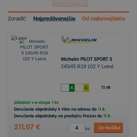
Hľadaj pneu
Najpredávanejšie
Od najlacnejšieho
Zoradiť:
Michelin PILOT SPORT 5
245/45 R19 102 Y Letné
72 dB
A
C
Skladom v
e-shope
1 ks
Doručenie objednávky k Vám na adresu do
11.8.
Doručenie objednávky na predajňu Prešov do
11.8.
211,07 €
Do košíka
ks