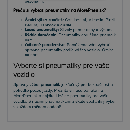
sezónami.
Prečo si vybrať pneumatiky na MorePneu.sk?
Široký výber značiek:
Continental, Michelin, Pirelli,
Barum, Hankook a ďalšie.
Lacné pneumatiky:
Skvelý pomer ceny a výkonu.
Rýchle doručenie:
Pneumatiky doručíme priamo k
vám.
Odborné poradenstvo:
Pomôžeme vám vybrať
správne pneumatiky podľa vášho vozidla. Ozvite
sa nám.
Vyberte si pneumatiky pre vaše
vozidlo
Správny výber
pneumatík
je kľúčový pre bezpečnosť a
pohodlie počas jazdy. Prezrite si našu ponuku na
MorePneu.sk
a nájdite ideálne pneumatiky pre vaše
vozidlo. S našimi pneumatikami získate spoľahlivý výkon
v každom ročnom období!