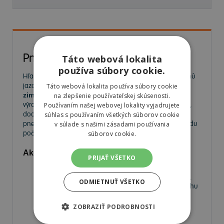
Pneumatiky
Táto webová lokalita
používa súbory cookie.
Hľadáte kvalitné
pneumatiky
pre bezpečnú a komfortnú
jazdu? Na
MorePneu.sk
nájdete široký výber
letných,
Táto webová lokalita používa súbory cookie
zimných a celoročných pneumatík
od popredných
na zlepšenie používateľskej skúsenosti.
výrobcov. Ponúkame pneumatiky pre osobné autá, SUV,
Používaním našej webovej lokality vyjadrujete
dodávky aj úžitkové vozidlá. Vyberte si spoľahlivé
súhlas s používaním všetkých súborov cookie
pneumatiky za výhodné ceny a užívajte si bezpečnú jazdu
v súlade s našimi zásadami používania
počas celého roka.
súborov cookie.
Aké pneumatiky nájdete v našej ponuke?
PRIJAŤ VŠETKO
Letné pneumatiky
– Ideálne na horúce mesiace,
poskytujú výbornú priľnavosť a nízky valivý odpor.
ODMIETNUŤ VŠETKO
Zimné pneumatiky
– Navrhnuté pre jazdu na snehu
a ľade, s krátkou brzdnou dráhou a vysokou
priľnavosťou.
ZOBRAZIŤ PODROBNOSTI
Celoročné pneumatiky
– Univerzálne riešenie pre
vodičov, ktorí nechcú meniť pneumatiky medzi