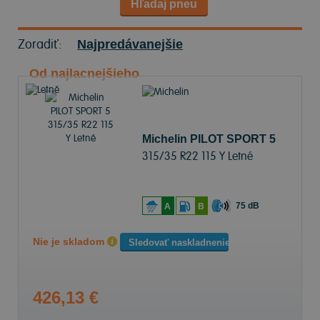
Hľadaj pneu
Zoradiť:
Najpredávanejšie
Od najlacnejšieho
Michelin PILOT SPORT 5
315/35 R22 115 Y Letné
75 dB
A
B
Nie je skladom
Sledovať naskladnenie
426,13 €