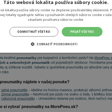
Táto webová lokalita používa súbory cookie.
vá lokalita používa súbory cookie na zlepšenie používateľskej skúsenosti. 
,46 €
vej lokality vyjadrujete súhlas s používaním všetkých súborov cookie v súla
zásadami používania súborov cookie.
ODMIETNUŤ VŠETKO
PRIJAŤ VŠETKO
ZOBRAZIŤ PODROBNOSTI
umatiky
te kvalitné
pneumatiky
pre bezpečnú a komfortnú jazdu? Na
MorePneu.s
ých a celoročných pneumatík
od popredných výrobcov. Ponúkame pneu
ky aj úžitkové vozidlá. Vyberte si spoľahlivé pneumatiky za výhodné ceny 
o roka.
pneumatiky nájdete v našej ponuke?
Letné pneumatiky
– Ideálne na horúce mesiace, poskytujú výbornú priľnavo
Zimné pneumatiky
– Navrhnuté pre jazdu na snehu a ľade, s krátkou brz
Celoročné pneumatiky
– Univerzálne riešenie pre vodičov, ktorí nechcú 
o si vybrať pneumatiky na MorePneu.sk?