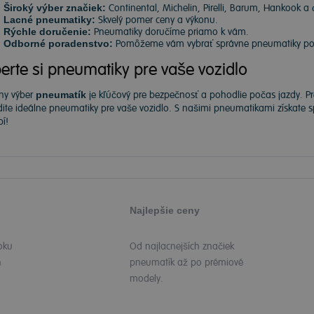
Široký výber značiek:
Continental, Michelin, Pirelli, Barum, Hankook a 
Lacné pneumatiky:
Skvelý pomer ceny a výkonu.
Rýchle doručenie:
Pneumatiky doručíme priamo k vám.
Odborné poradenstvo:
Pomôžeme vám vybrať správne pneumatiky podľ
erte si pneumatiky pre vaše vozidlo
ny výber
pneumatík
je kľúčový pre bezpečnosť a pohodlie počas jazdy. P
dite ideálne pneumatiky pre vaše vozidlo. S našimi pneumatikami získate
í!
Najlepšie ceny
oku
Od najlacnejších značiek
h
pneumatík až po prémiové
modely.