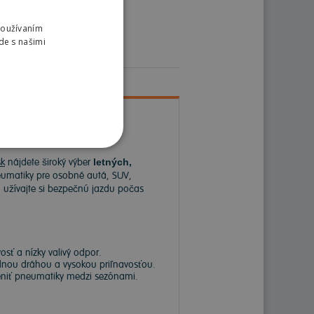
Používaním
de s našimi
k
nájdete široký výber
letných,
matiky pre osobné autá, SUV,
a užívajte si bezpečnú jazdu počas
sť a nízky valivý odpor.
dnou dráhou a vysokou priľnavosťou.
meniť pneumatiky medzi sezónami.