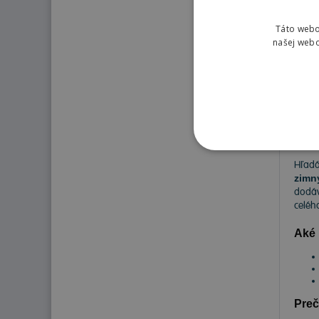
Táto webo
221
našej webo
Pne
Hľadá
zimn
dodáv
celéh
Aké 
Preč