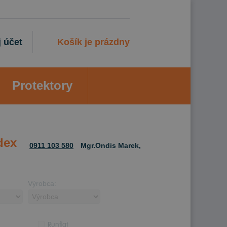
 účet
Košík je prázdny
Protektory
dex
0911 103 580
Mgr.Ondis Marek,
Výrobca:
Runflat