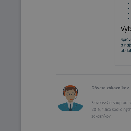
Vyb
Správ
a náj
obdob
Dôvera zákazníkov
Slovenský e-shop od r
2015, tisíce spokojnýc
zákazníkov.