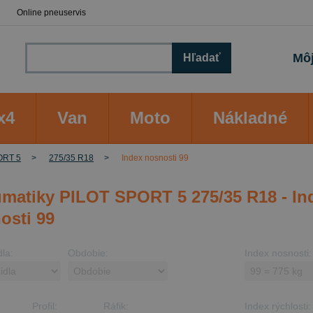
Online pneuservis
Môj
Hľadať
x4
Van
Moto
Nákladné
ORT 5
275/35 R18
Index nosnosti 99
matiky PILOT SPORT 5 275/35 R18 - In
osti 99
dla:
Obdobie:
Index nosnosti:
Profil:
Ráfik:
Index rýchlosti: