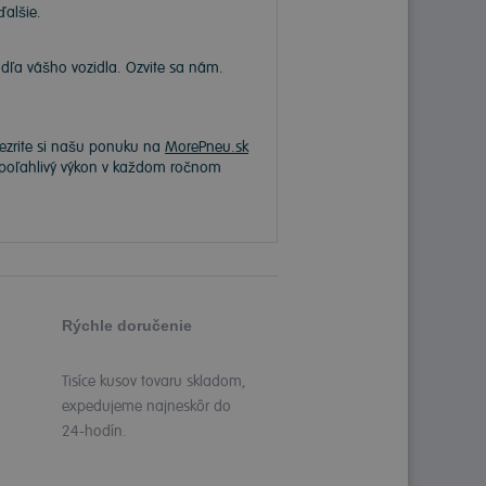
ďalšie.
a vášho vozidla. Ozvite sa nám.
rezrite si našu ponuku na
MorePneu.sk
 spoľahlivý výkon v každom ročnom
Rýchle doručenie
Tisíce kusov tovaru skladom,
expedujeme najneskôr do
24-hodín.