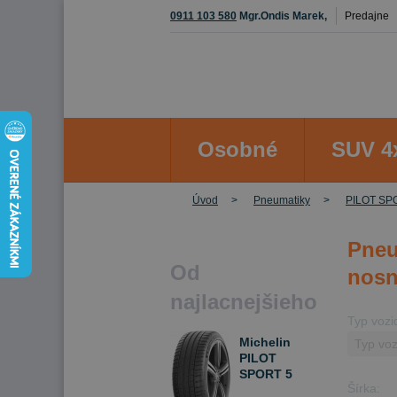
0911 103 580
Mgr.Ondis Marek,
Predajne
Osobné
SUV 4
Úvod
Pneumatiky
PILOT SP
Pneu
Od
nosn
najlacnejšieho
Typ vozi
Michelin
PILOT
SPORT 5
Šírka:
275/35 R18