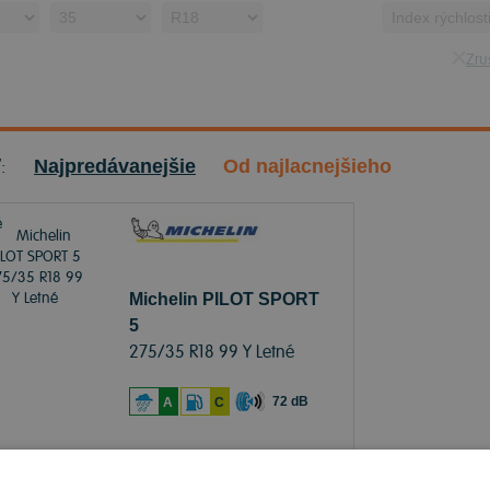
Zruš
ť:
Najpredávanejšie
Od najlacnejšieho
Michelin PILOT SPORT
5
275/35 R18 99 Y Letné
72 dB
A
C
Sledovať naskladnenie
je skladom