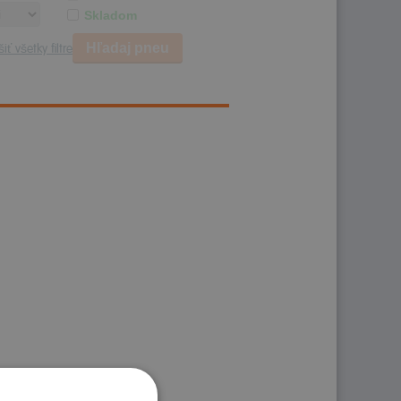
Skladom
Hľadaj pneu
iť všetky filtre