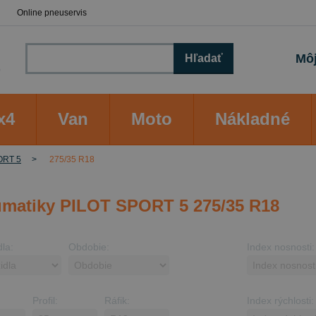
Online pneuservis
Môj
Hľadať
x4
Van
Moto
Nákladné
ORT 5
275/35 R18
matiky PILOT SPORT 5 275/35 R18
dla:
Obdobie:
Index nosnosti:
Profil:
Ráfik:
Index rýchlosti: