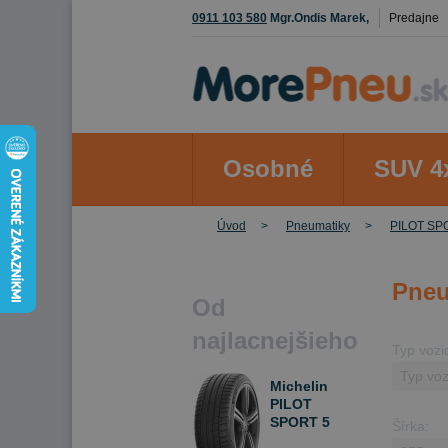
0911 103 580
Mgr.Ondis Marek,
Predajne
Osobné
SUV 4
Úvod
Pneumatiky
PILOT SP
Pneu
Od
najlacnejšieho
Typ vozi
Michelin
PILOT
SPORT 5
Šírka:
275/35 R18