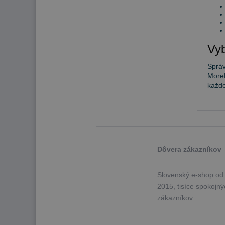
Vyb
Sprá
More
každ
Dôvera zákazníkov
Slovenský e-shop od
2015, tisíce spokojn
zákazníkov.