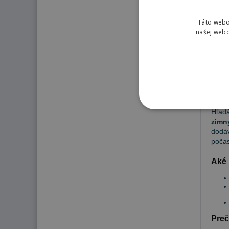
221
Táto webo
našej webo
Pn
Hľadá
zimn
dodáv
počas
Aké 
Preč