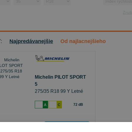
Zruši
ť:
Najpredávanejšie
Od najlacnejšieho
Michelin PILOT SPORT
5
275/35 R18 99 Y Letné
72 dB
A
C
Sledovať naskladnenie
je skladom