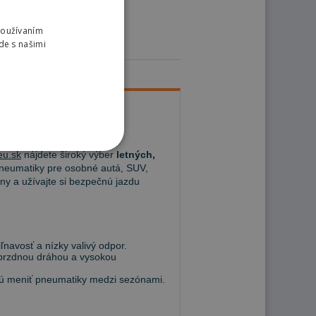
Používaním
de s našimi
u.sk
nájdete široký výber
letných,
eumatiky pre osobné autá, SUV,
ny a užívajte si bezpečnú jazdu
navosť a nízky valivý odpor.
 brzdnou dráhou a vysokou
hcú meniť pneumatiky medzi sezónami.