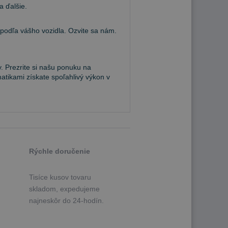
a ďalšie.
dľa vášho vozidla. Ozvite sa nám.
. Prezrite si našu ponuku na
atikami získate spoľahlivý výkon v
Rýchle doručenie
Tisíce kusov tovaru
skladom, expedujeme
najneskôr do 24-hodín.