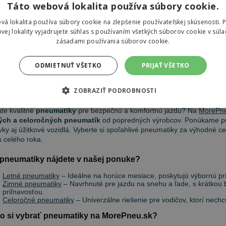
Táto webová lokalita používa súbory cookie.
,46 €
vá lokalita používa súbory cookie na zlepšenie používateľskej skúsenosti. 
vej lokality vyjadrujete súhlas s používaním všetkých súborov cookie v súla
zásadami používania súborov cookie.
ODMIETNUŤ VŠETKO
PRIJAŤ VŠETKO
eumatiky
ZOBRAZIŤ PODROBNOSTI
te kvalitné
pneumatiky
pre bezpečnú a komfortnú jazdu? Na
MorePne
ých a celoročných pneumatík
od popredných výrobcov. Ponúkame pn
ky aj úžitkové vozidlá. Vyberte si spoľahlivé pneumatiky za výhodné ce
 celého roka.
pneumatiky nájdete v našej ponuke?
Letné pneumatiky
– Ideálne na horúce mesiace, poskytujú výbornú priľ
Zimné pneumatiky
– Navrhnuté pre jazdu na snehu a ľade, s krátkou
priľnavosťou.
Celoročné pneumatiky
– Univerzálne riešenie pre vodičov, ktorí nec
o si vybrať pneumatiky na MorePneu.sk?