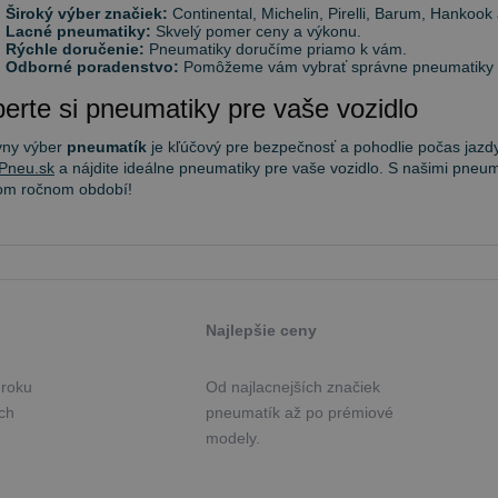
Široký výber značiek:
Continental, Michelin, Pirelli, Barum, Hankook 
Lacné pneumatiky:
Skvelý pomer ceny a výkonu.
Rýchle doručenie:
Pneumatiky doručíme priamo k vám.
Odborné poradenstvo:
Pomôžeme vám vybrať správne pneumatiky po
erte si pneumatiky pre vaše vozidlo
vny výber
pneumatík
je kľúčový pre bezpečnosť a pohodlie počas jazdy
Pneu.sk
a nájdite ideálne pneumatiky pre vaše vozidlo. S našimi pneum
om ročnom období!
Najlepšie ceny
 roku
Od najlacnejších značiek
ých
pneumatík až po prémiové
modely.