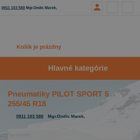
0911 103 580
Mgr.Ondis Marek,
Košík je prázdny
Hlavné kategórie
Pneumatiky PILOT SPORT 5
255/45 R18
0911 103 580
Mgr.Ondis Marek,
Typ vozidla: