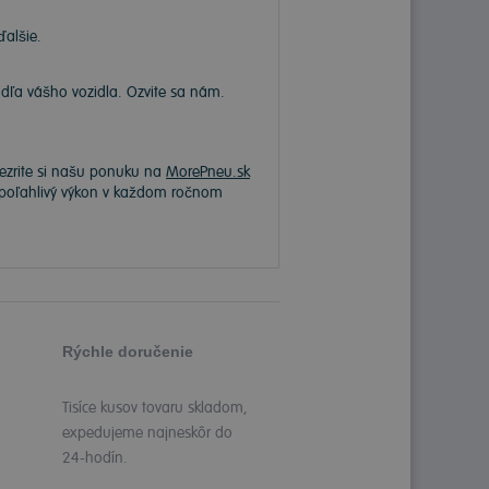
ďalšie.
a vášho vozidla. Ozvite sa nám.
rezrite si našu ponuku na
MorePneu.sk
 spoľahlivý výkon v každom ročnom
Rýchle doručenie
Tisíce kusov tovaru skladom,
expedujeme najneskôr do
24-hodín.