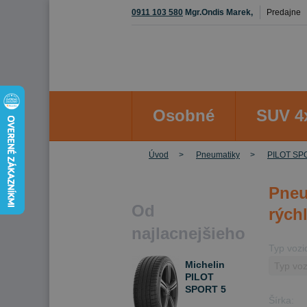
0911 103 580
Mgr.Ondis Marek,
Predajne
Osobné
SUV 4
Úvod
Pneumatiky
PILOT SP
Pneu
Od
rýchl
najlacnejšieho
Typ vozi
Michelin
PILOT
SPORT 5
Šírka:
255/35 R18