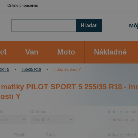
Online pneuservis
Môj
Hľadať
x4
Van
Moto
Nákladné
ORT 5
255/35 R18
Index rýchlosti Y
matiky PILOT SPORT 5 255/35 R18 - In
osti Y
dla:
Obdobie:
Index nosnosti:
Profil:
Ráfik:
Index rýchlosti: