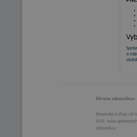
Preč
Vyb
Správ
a náj
obdob
Dôvera zákazníkov
Slovenský e-shop od r
2015, tisíce spokojnýc
zákazníkov.