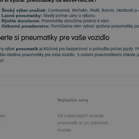
o si vybrať pneumatiky na MorePneu.sk?
Široký výber značiek:
Continental, Michelin, Pirelli, Barum, Hankook a 
Lacné pneumatiky:
Skvelý pomer ceny a výkonu.
Rýchle doručenie:
Pneumatiky doručíme priamo k vám.
Odborné poradenstvo:
Pomôžeme vám vybrať správne pneumatiky podľ
erte si pneumatiky pre vaše vozidlo
ny výber
pneumatík
je kľúčový pre bezpečnosť a pohodlie počas jazdy. P
dite ideálne pneumatiky pre vaše vozidlo. S našimi pneumatikami získate
í!
Najlepšie ceny
oku
Od najlacnejších značiek
h
pneumatík až po prémiové
modely.