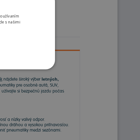
Používaním
de s našimi
k
nájdete široký výber
letných,
matiky pre osobné autá, SUV,
a užívajte si bezpečnú jazdu počas
sť a nízky valivý odpor.
dnou dráhou a vysokou priľnavosťou.
meniť pneumatiky medzi sezónami.