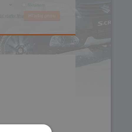
Skladom
Hľadaj pneu
iť všetky filtre