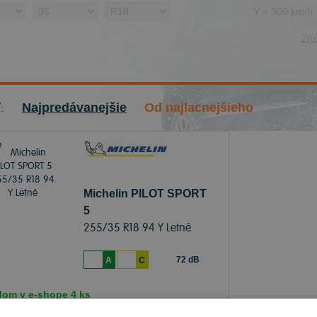
Zruš
ť:
Najpredávanejšie
Od najlacnejšieho
Michelin PILOT SPORT
5
255/35 R18 94 Y Letné
72 dB
A
C
dom v
e-shope
4 ks
čenie objednávky k Vám na adresu do
13.8.