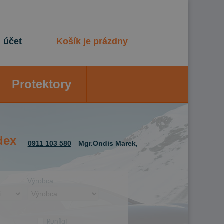
 účet
Košík je prázdny
Protektory
dex
0911 103 580
Mgr.Ondis Marek,
Výrobca:
Runflat