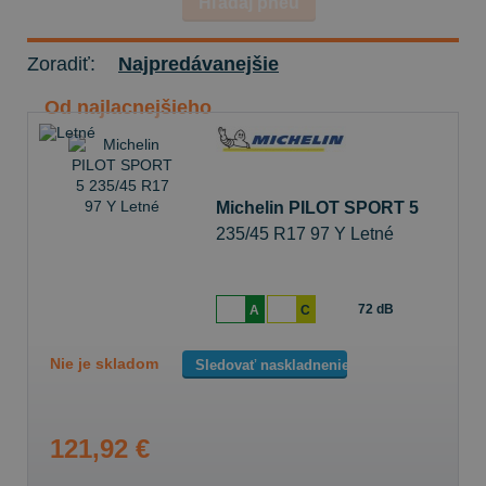
Hľadaj pneu
Zoradiť:
Najpredávanejšie
Od najlacnejšieho
Michelin PILOT SPORT 5
235/45 R17 97 Y Letné
72 dB
A
C
Nie je skladom
Sledovať naskladnenie
121,92 €