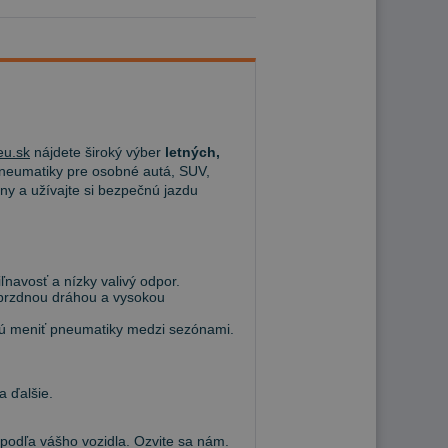
u.sk
nájdete široký výber
letných,
eumatiky pre osobné autá, SUV,
ny a užívajte si bezpečnú jazdu
navosť a nízky valivý odpor.
 brzdnou dráhou a vysokou
hcú meniť pneumatiky medzi sezónami.
a ďalšie.
dľa vášho vozidla. Ozvite sa nám.