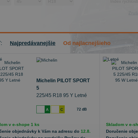
Zruši
ť:
Najpredávanejšie
Od najlacnejšieho
Michelin PILOT SPORT
5
225/45 R18 95 Y Letné
72 dB
A
C
dom v
e-shope
1 ks
Skladom v
e-s
čenie objednávky k Vám na adresu do
12.8.
Doručenie obj