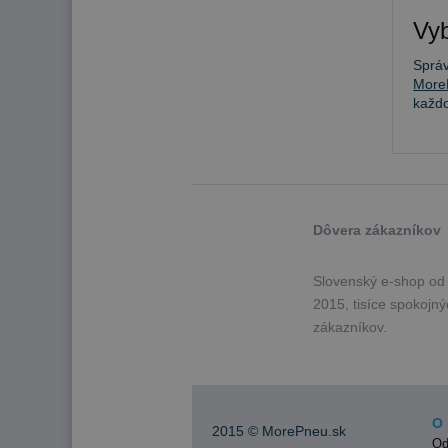
Vyb
Sprá
More
každ
Dôvera zákazníkov
Slovenský e-shop od
2015, tisíce spokojn
zákazníkov.
O 
2015 ©
MorePneu.sk
Od