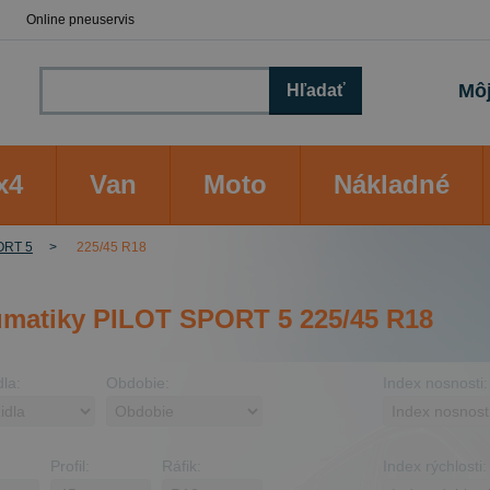
Online pneuservis
Môj
Hľadať
x4
Van
Moto
Nákladné
ORT 5
225/45 R18
matiky PILOT SPORT 5 225/45 R18
dla:
Obdobie:
Index nosnosti:
Profil:
Ráfik:
Index rýchlosti: