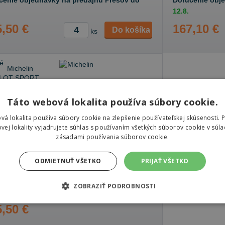
čenie objednávky na predajňu Prešov do
Doručenie obj
12.8.
,50 €
167,10 €
Do košíka
ks
Michelin PILOT SPORT
Táto webová lokalita používa súbory cookie.
5
vá lokalita používa súbory cookie na zlepšenie používateľskej skúsenosti. 
225/45 R18 95 Y Letné
vej lokality vyjadrujete súhlas s používaním všetkých súborov cookie v súla
zásadami používania súborov cookie.
72 dB
B
A
ODMIETNUŤ VŠETKO
PRIJAŤ VŠETKO
Sledovať naskladnenie
je skladom
ZOBRAZIŤ PODROBNOSTI
,50 €