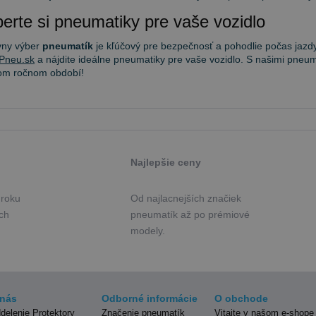
erte si pneumatiky pre vaše vozidlo
vny výber
pneumatík
je kľúčový pre bezpečnosť a pohodlie počas jazdy
Pneu.sk
a nájdite ideálne pneumatiky pre vaše vozidlo. S našimi pneum
om ročnom období!
Najlepšie ceny
 roku
Od najlacnejších značiek
ých
pneumatík až po prémiové
modely.
nás
Odborné informácie
O obchode
delenie Protektory
Značenie pneumatík
Vitajte v našom e-shope