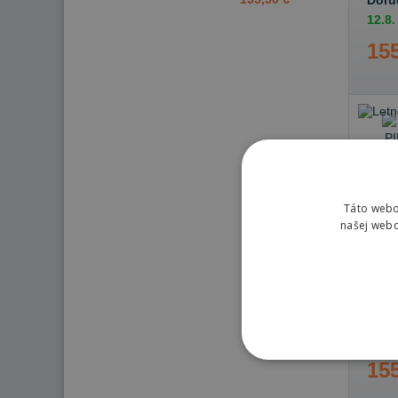
Doru
12.8.
155
Táto webo
našej webo
Nie 
155