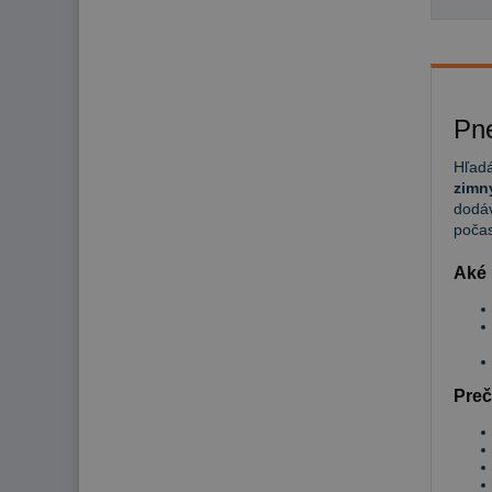
Pn
Hľadá
zimn
dodáv
počas
Aké 
Preč