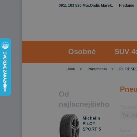
0911 103 580
Mgr.Ondis Marek,
Predajne
Osobné
SUV 4
Úvod
Pneumatiky
PILOT SP
Pneu
Od
najlacnejšieho
Typ vozi
Michelin
PILOT
SPORT 5
Šírka:
225/45 R18