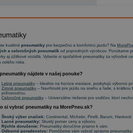
eumatiky
te kvalitné
pneumatiky
pre bezpečnú a komfortnú jazdu? Na
MorePne
ých a celoročných pneumatík
od popredných výrobcov. Ponúkame pn
ky aj úžitkové vozidlá. Vyberte si spoľahlivé pneumatiky za výhodné ce
 celého roka.
pneumatiky nájdete v našej ponuke?
Letné pneumatiky
– Ideálne na horúce mesiace, poskytujú výbornú priľ
Zimné pneumatiky
– Navrhnuté pre jazdu na snehu a ľade, s krátkou
priľnavosťou.
Celoročné pneumatiky
– Univerzálne riešenie pre vodičov, ktorí nec
o si vybrať pneumatiky na MorePneu.sk?
Široký výber značiek:
Continental, Michelin, Pirelli, Barum, Hankook 
Lacné pneumatiky:
Skvelý pomer ceny a výkonu.
Rýchle doručenie:
Pneumatiky doručíme priamo k vám.
Odborné poradenstvo:
Pomôžeme vám vybrať správne pneumatiky po