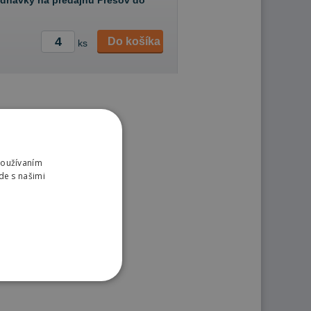
ednávky na predajňu Prešov do
Do košíka
ks
Používaním
de s našimi