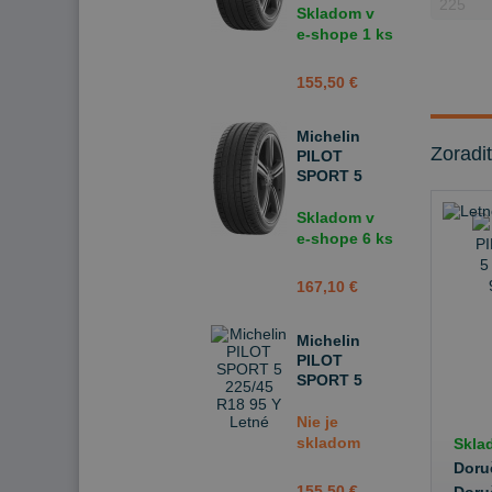
95 Y Letné
Skladom v
e-shope
1 ks
155,50 €
Michelin
Zoradi
PILOT
SPORT 5
225/45 R18
95 W Letné
Skladom v
e-shope
6 ks
167,10 €
Michelin
PILOT
SPORT 5
225/45 R18
95 Y Letné
Nie je
skladom
Skla
Doru
155,50 €