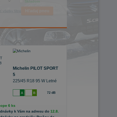
Skladom
Hľadaj pneu
ť všetky filtre
Michelin PILOT SPORT
5
225/45 R18 95 W Letné
72 dB
A
B
hope
6 ks
ednávky k Vám na adresu do
12.8.