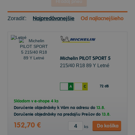
Hľadaj pneu
Najpredávanejšie
Od najlacnejšieho
Zoradiť:
Michelin PILOT SPORT 5
215/40 R18 89 Y Letné
72 dB
A
C
Skladom v
e-shope
4 ks
Doručenie objednávky k Vám na adresu do
13.8.
Doručenie objednávky na predajňu Prešov do
13.8.
152,70 €
Do košíka
ks