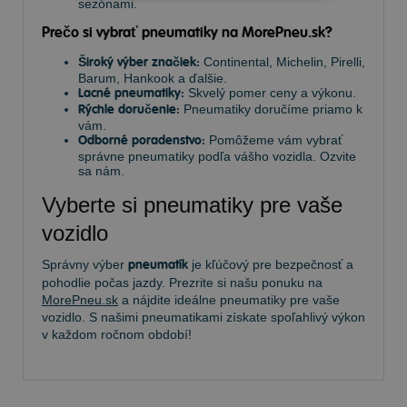
sezónami.
Prečo si vybrať pneumatiky na MorePneu.sk?
Široký výber značiek:
Continental, Michelin, Pirelli,
Barum, Hankook a ďalšie.
Lacné pneumatiky:
Skvelý pomer ceny a výkonu.
Rýchle doručenie:
Pneumatiky doručíme priamo k
vám.
Odborné poradenstvo:
Pomôžeme vám vybrať
správne pneumatiky podľa vášho vozidla. Ozvite
sa nám.
Vyberte si pneumatiky pre vaše
vozidlo
Správny výber
pneumatík
je kľúčový pre bezpečnosť a
pohodlie počas jazdy. Prezrite si našu ponuku na
MorePneu.sk
a nájdite ideálne pneumatiky pre vaše
vozidlo. S našimi pneumatikami získate spoľahlivý výkon
v každom ročnom období!