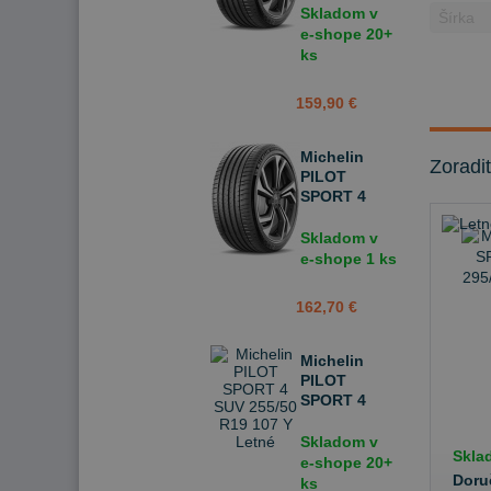
R18 107 W
Skladom v
Letné
e-shope
20+
ks
159,90 €
Michelin
Zoradi
PILOT
SPORT 4
SUV 235/60
R18 107 W
Skladom v
Letné
e-shope
1 ks
162,70 €
Michelin
PILOT
SPORT 4
SUV 255/50
R19 107 Y
Skladom v
Skla
Letné
e-shope
20+
Doru
ks