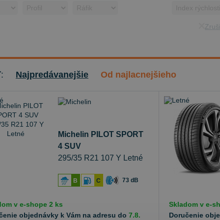
Zruši
ť:
Najpredávanejšie
Od najlacnejšieho
Michelin PILOT SPORT
4 SUV
295/35 R21 107 Y Letné
73 dB
B
C
dom v
e-shope
2 ks
Skladom v
e-s
čenie objednávky k Vám na adresu do
7.8.
Doručenie obj