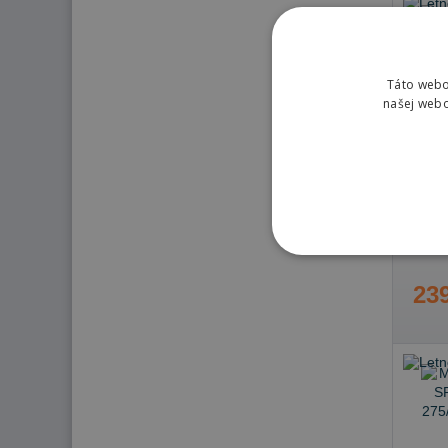
Táto webo
našej webo
Nie 
239