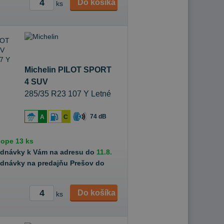
Do košíka
ks
Michelin PILOT SPORT
4 SUV
285/35 R23 107 Y Letné
74 dB
A
C
hope
13 ks
ednávky k Vám na adresu do
11.8.
ednávky na predajňu Prešov do
Do košíka
ks