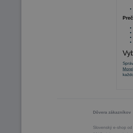
Preč
Vyb
Sprá
More
každ
Dôvera zákazníkov
Slovenský e-shop od