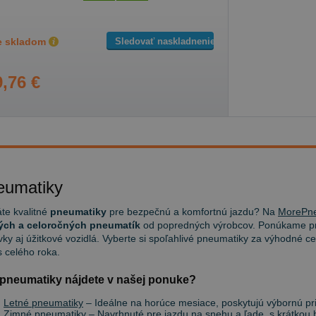
Sledovať naskladnenie
je skladom
,76 €
eumatiky
te kvalitné
pneumatiky
pre bezpečnú a komfortnú jazdu? Na
MorePne
ých a celoročných pneumatík
od popredných výrobcov. Ponúkame pn
ky aj úžitkové vozidlá. Vyberte si spoľahlivé pneumatiky za výhodné ce
 celého roka.
pneumatiky nájdete v našej ponuke?
Letné pneumatiky
– Ideálne na horúce mesiace, poskytujú výbornú priľ
Zimné pneumatiky
– Navrhnuté pre jazdu na snehu a ľade, s krátkou