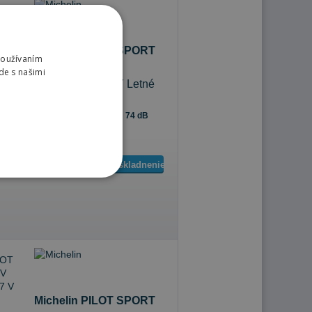
Michelin PILOT SPORT
Používaním
4 SUV
de s našimi
275/40 R22 107 Y Letné
74 dB
A
C
Sledovať naskladnenie
Michelin PILOT SPORT