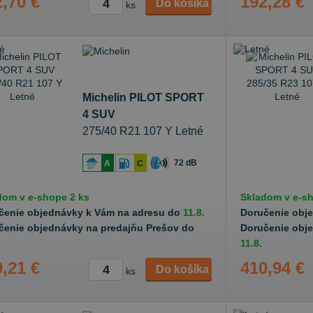
,70 €
192,28 €
Do košíka
ks
Michelin PILOT SPORT
4 SUV
275/40 R21 107 Y Letné
72 dB
A
C
dom v
e-shope
2 ks
Skladom v
e-s
čenie objednávky k Vám na adresu do
11.8.
Doručenie obj
čenie objednávky na predajňu Prešov do
Doručenie obj
11.8.
,21 €
410,94 €
Do košíka
ks