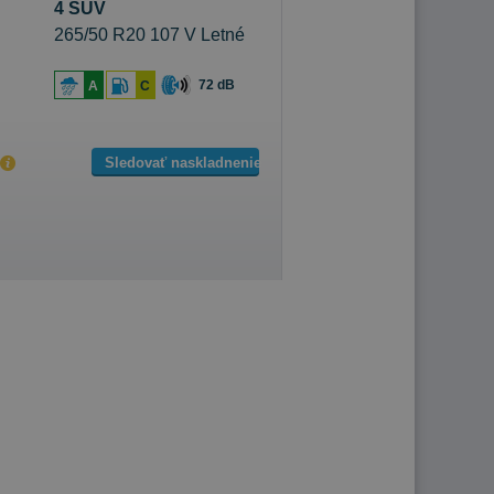
4 SUV
265/50 R20 107 V Letné
72 dB
A
C
Sledovať naskladnenie