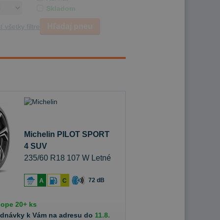
Skladom
Hľadaj pneu
ť všetky filtre
Michelin PILOT SPORT
4 SUV
235/60 R18 107 W Letné
72 dB
A
C
hope
20+ ks
ednávky k Vám na adresu do
11.8.