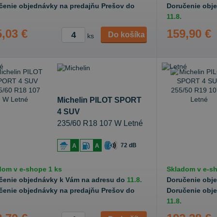
čenie objednávky na predajňu Prešov do
Doručenie obj
11.8.
,03 €
159,90 €
Do košíka
ks
Michelin PILOT SPORT
4 SUV
235/60 R18 107 W Letné
72 dB
A
A
dom v
e-shope
1 ks
Skladom v
e-s
čenie objednávky k Vám na adresu do
11.8.
Doručenie obj
čenie objednávky na predajňu Prešov do
Doručenie obj
11.8.