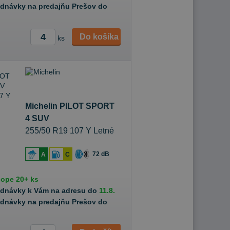
ednávky na predajňu Prešov do
Do košíka
ks
Michelin PILOT SPORT
4 SUV
255/50 R19 107 Y Letné
72 dB
A
C
hope
20+ ks
ednávky k Vám na adresu do
11.8.
ednávky na predajňu Prešov do