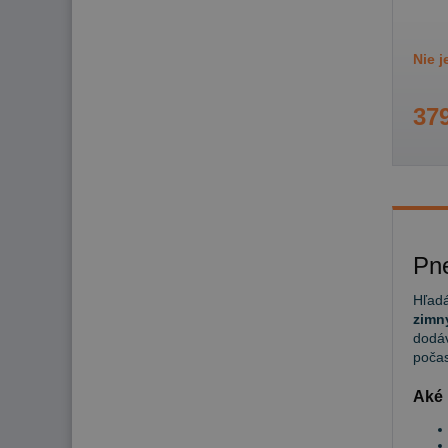
Nie 
379
Pn
Hľadá
zimn
dodáv
počas
Aké 