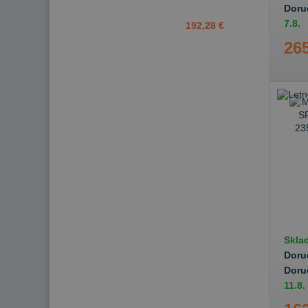
Doru
7.8.
192,28 €
265
Skla
Doru
Doru
11.8.