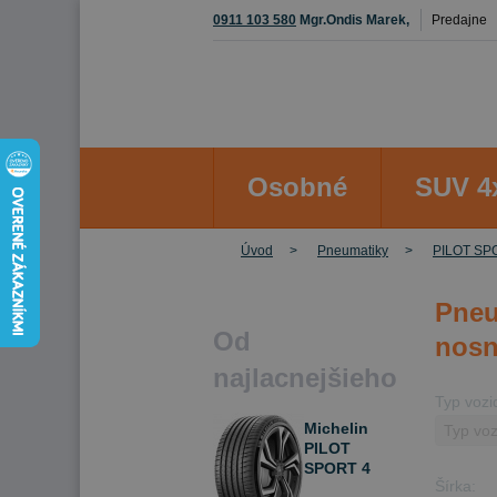
0911 103 580
Mgr.Ondis Marek,
Predajne
Osobné
SUV 4
Úvod
Pneumatiky
PILOT SP
Pneu
Od
nosn
najlacnejšieho
Typ vozi
Michelin
PILOT
SPORT 4
Šírka:
SUV 235/60