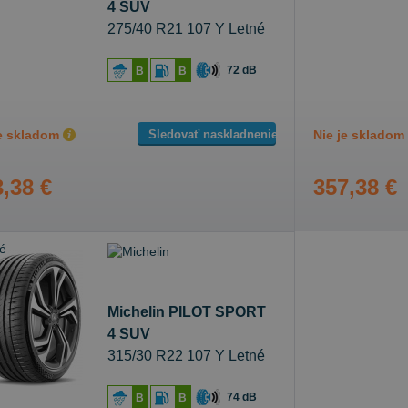
4 SUV
275/40 R21 107 Y Letné
72 dB
B
B
Sledovať naskladnenie
je skladom
Nie je skladom
,38 €
357,38 €
Michelin PILOT SPORT
4 SUV
315/30 R22 107 Y Letné
74 dB
B
B