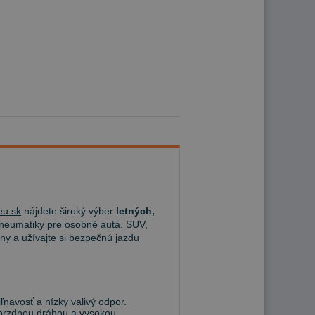
u.sk
nájdete široký výber
letných,
eumatiky pre osobné autá, SUV,
ny a užívajte si bezpečnú jazdu
navosť a nízky valivý odpor.
 brzdnou dráhou a vysokou