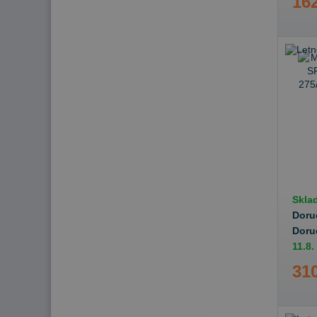
162
Skla
Doru
Doru
11.8.
310