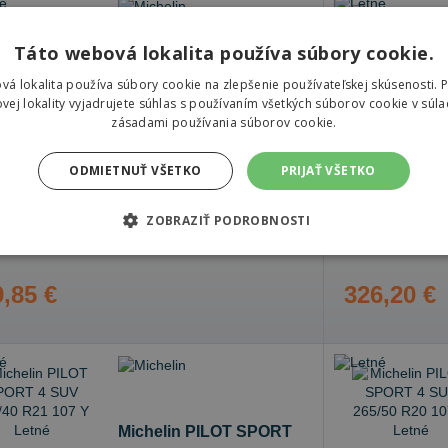
Táto webová lokalita používa súbory cookie.
Michelin PILOT SPORT
vá lokalita používa súbory cookie na zlepšenie používateľskej skúsenosti. 
4 SUV
vej lokality vyjadrujete súhlas s používaním všetkých súborov cookie v súla
295/35 R21 107 Y Letné
zásadami používania súborov cookie.
74 dB
A
C
ODMIETNUŤ VŠETKO
PRIJAŤ VŠETKO
ZOBRAZIŤ PODROBNOSTI
Sledovať naskladnenie
je skladom
Nie je skladom
,85 €
326,20 €
Michelin PILOT SPORT