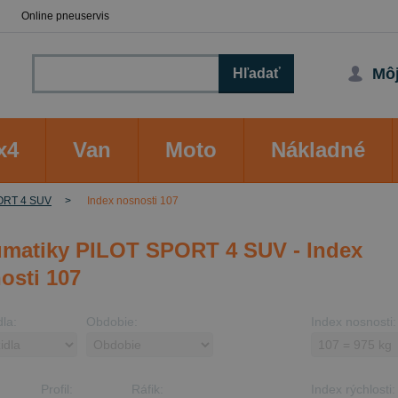
Online pneuservis
Môj
Hľadať
x4
Van
Moto
Nákladné
ORT 4 SUV
Index nosnosti 107
matiky PILOT SPORT 4 SUV - Index
osti 107
dla:
Obdobie:
Index nosnosti:
Profil:
Ráfik:
Index rýchlosti: