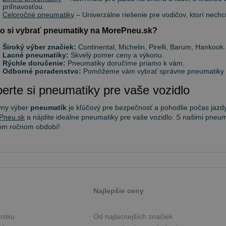
priľnavosťou.
Celoročné pneumatiky
– Univerzálne riešenie pre vodičov, ktorí nec
o si vybrať pneumatiky na MorePneu.sk?
Široký výber značiek:
Continental, Michelin, Pirelli, Barum, Hankook 
Lacné pneumatiky:
Skvelý pomer ceny a výkonu.
Rýchle doručenie:
Pneumatiky doručíme priamo k vám.
Odborné poradenstvo:
Pomôžeme vám vybrať správne pneumatiky po
erte si pneumatiky pre vaše vozidlo
vny výber
pneumatík
je kľúčový pre bezpečnosť a pohodlie počas jazdy
Pneu.sk
a nájdite ideálne pneumatiky pre vaše vozidlo. S našimi pneum
om ročnom období!
Najlepšie ceny
 roku
Od najlacnejších značiek