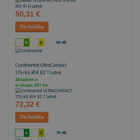
50,31 €
68 dB
B
D
Continental UltraContact
175/65 R14 82 T Letné
Skladom v
e-shope
20+ ks
72,32 €
70 dB
A
C