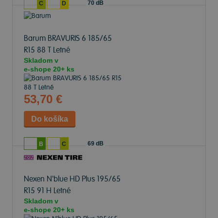
70 dB
C
D
Barum BRAVURIS 6
185/65
R15 88 T Letné
Skladom v
e-shope
20+ ks
53,70 €
69 dB
B
C
Nexen N'blue HD Plus
195/65
R15 91 H Letné
Skladom v
e-shope
20+ ks