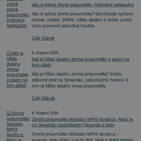
Ako si vybrať zimné pneumatiky: Podrobný sprievodca
Ako si vybrať zimné pneumatiky? Skontrolujte správny
rozmer, indexy, 3PMSF, hĺbku dezénu a zistite, podľa
čoho porovnať jednotlivé modely.
Celý článok
4. August 2026
Aká je hĺbka dezénu zimnej pneumatiky a prečo na
tom záleží
Aká je hĺbka dezénu zimnej pneumatiky? Zistite
zákonný limit na Slovensku, odporúčanú hranicu 4
mm aj hĺbku dezénu novej pneumatiky.
Celý článok
4. August 2026
Zimná pneumatika Matador MP93 Nordicca: Prečo je
na Slovensku bestsellerom? Recenzie a testy
Zimná pneumatika Matador MP93 Nordicca –
recenzie, testy ADAC a Auto Bild, silné a slabé stránky,