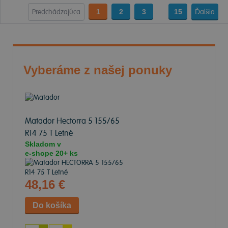
Predchádzajúca
1
2
3
…
15
Ďalšia
Vyberáme z našej ponuky
Matador Hectorra 5
155/65
R14 75 T Letné
Skladom v
e-shope
20+ ks
48,16 €