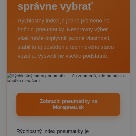
správne vybrať
Rýchlostný index je jedno písmeno na
bočnici pneumatiky. Nesprávny výber
však môže ovplyvniť jazdné vlastnosti,
stabilitu aj posúdenie technického stavu
vozidla. Vysvetlíme všetko podstatné.
Zobraziť pneumatiky na
Morepneu.sk
Rýchlostný index pneumatiky je