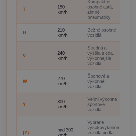
Kompaktné
190
osobné autá,
T
km/h
zimné
pneumatiky
210
Bežné osobné
H
km/h
vozidlá
Stredná a
240
vyššia trieda,
V
km/h
výkonnejšie
vozidlá
Športové a
270
W
výkonné
km/h
vozidlá
Veľmi výkonné
300
Y
športové
km/h
vozidlá
Vybrané
vysokovýkonné
nad 300
(Y)
vozidlá podľa
km/h