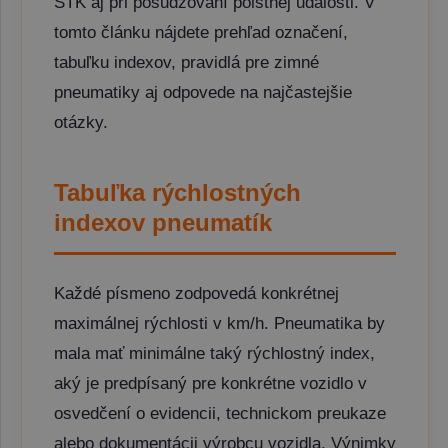
STK aj pri posudzovaní poistnej udalosti. V
tomto článku nájdete prehľad označení,
tabuľku indexov, pravidlá pre zimné
pneumatiky aj odpovede na najčastejšie
otázky.
Tabuľka rýchlostných
indexov pneumatík
Každé písmeno zodpovedá konkrétnej
maximálnej rýchlosti v km/h. Pneumatika by
mala mať minimálne taký rýchlostný index,
aký je predpísaný pre konkrétne vozidlo v
osvedčení o evidencii, technickom preukaze
alebo dokumentácii výrobcu vozidla. Výnimky