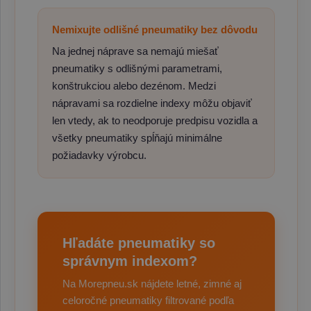
Nemixujte odlišné pneumatiky bez dôvodu
Na jednej náprave sa nemajú miešať
pneumatiky s odlišnými parametrami,
konštrukciou alebo dezénom. Medzi
nápravami sa rozdielne indexy môžu objaviť
len vtedy, ak to neodporuje predpisu vozidla a
všetky pneumatiky spĺňajú minimálne
požiadavky výrobcu.
Hľadáte pneumatiky so
správnym indexom?
Na Morepneu.sk nájdete letné, zimné aj
celoročné pneumatiky filtrované podľa