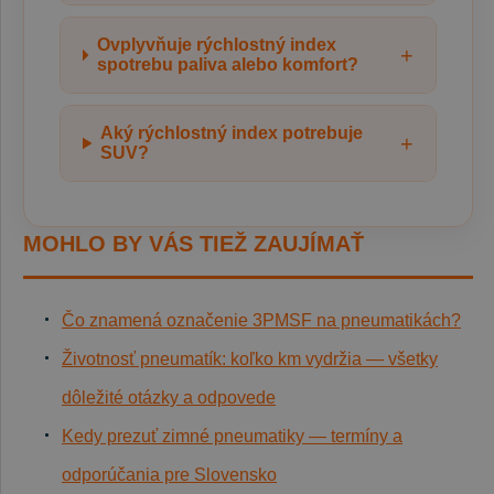
Ovplyvňuje rýchlostný index
+
spotrebu paliva alebo komfort?
Aký rýchlostný index potrebuje
+
SUV?
MOHLO BY VÁS TIEŽ ZAUJÍMAŤ
Čo znamená označenie 3PMSF na pneumatikách?
Životnosť pneumatík: koľko km vydržia — všetky
dôležité otázky a odpovede
Kedy prezuť zimné pneumatiky — termíny a
odporúčania pre Slovensko