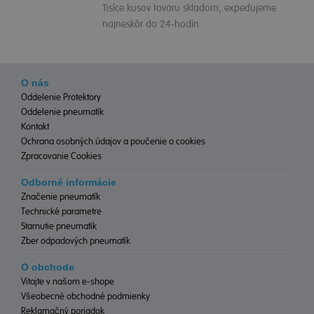
Tisíce kusov tovaru skladom, expedujeme
najneskôr do 24-hodín.
O nás
Oddelenie Protektory
Oddelenie pneumatík
Kontakt
Ochrana osobných údajov a poučenie o cookies
Zpracovanie Cookies
Odborné informácie
Značenie pneumatík
Technické parametre
Starnutie pneumatík
Zber odpadových pneumatík
O obchode
Vitajte v našom e-shope
Všeobecné obchodné podmienky
Reklamačný poriadok