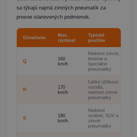
sa týkajú najmä zimných pneumatík za
presne stanovených podmienok.
Max.
Typické
Označenie
rýchlosť
použitie
Niektoré zimné,
160
terénne a
Q
km/h
špeciálne
pneumatiky
Ľahké úžitkové
170
vozidlá,
R
km/h
niektoré zimné
pneumatiky
Niektoré
180
osobné, SUV a
S
km/h
zimné
pneumatiky