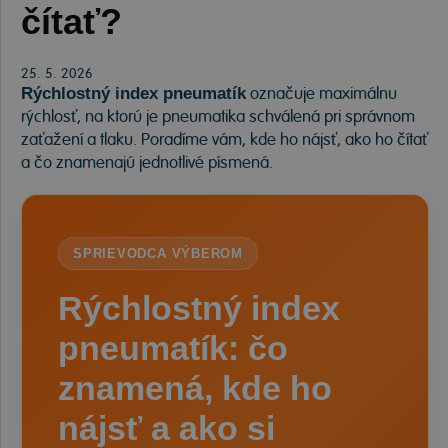
čítať?
25. 5. 2026
označuje maximálnu
Rýchlostný index pneumatík
rýchlosť, na ktorú je pneumatika schválená pri správnom
zaťažení a tlaku. Poradíme vám, kde ho nájsť, ako ho čítať
a čo znamenajú jednotlivé písmená.
SPRIEVODCA VÝBEROM
Rýchlostný index
pneumatík: čo
znamená, kde ho
nájsť a ako si