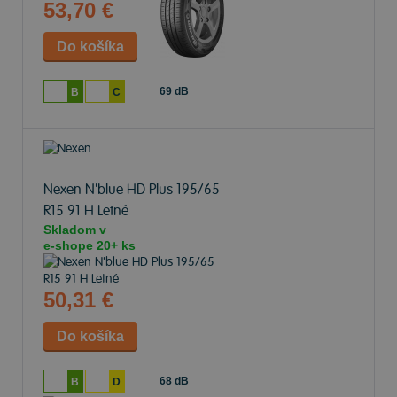
53,70 €
69 dB
B
C
Nexen N'blue HD Plus
195/65
R15 91 H Letné
Skladom v
e-shope
20+ ks
50,31 €
68 dB
B
D