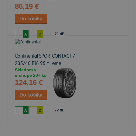
86,19 €
71 dB
A
C
Continental SPORTCONTACT 7
235/40 R18 95 Y Letné
Skladom v
e-shope
20+ ks
124,16 €
72 dB
A
C