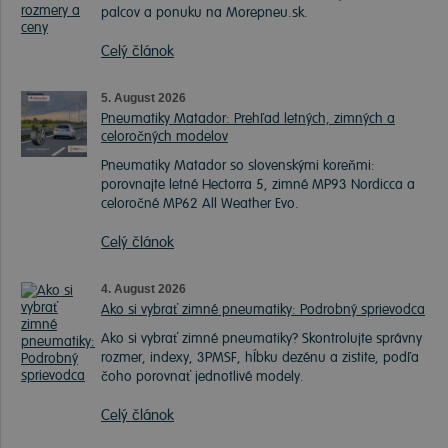
palcov a ponuku na Morepneu.sk.
Celý článok
5. August 2026
Pneumatiky Matador: Prehľad letných, zimných a
celoročných modelov
Pneumatiky Matador so slovenskými koreňmi:
porovnajte letné Hectorra 5, zimné MP93 Nordicca a
celoročné MP62 All Weather Evo.
Celý článok
4. August 2026
Ako si vybrať zimné pneumatiky: Podrobný sprievodca
Ako si vybrať zimné pneumatiky? Skontrolujte správny
rozmer, indexy, 3PMSF, hĺbku dezénu a zistite, podľa
čoho porovnať jednotlivé modely.
Celý článok