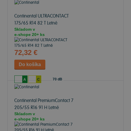
Continental ULTRACONTACT
175/65 R14 82 T Letné
Skladom v
e-shope
20+ ks
72,32 €
70 dB
A
C
Continental PremiumContact 7
205/55 R16 91 H Letné
Skladom v
e-shope
20+ ks