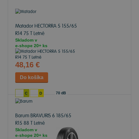
Matador HECTORRA 5
155/65
R14 75 T Letné
Skladom v
e-shope
20+ ks
48,16 €
70 dB
C
D
Barum BRAVURIS 6
185/65
R15 88 T Letné
Skladom v
e-shope
20+ ks