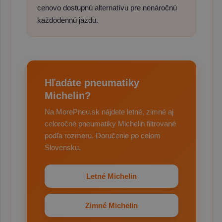
cenovo dostupnú alternatívu pre nenáročnú
každodennú jazdu.
Hľadáte pneumatiky
Michelin?
Na MorePneu.sk nájdete letné, zimné aj
celoročné pneumatiky Michelin filtrované
podľa rozmeru. Doručenie po celom
Slovensku.
Letné Michelin
Zimné Michelin