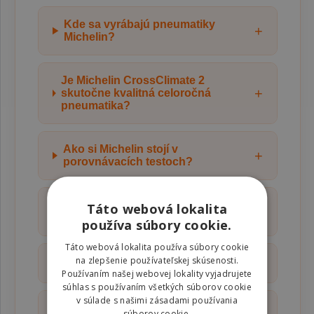
Kde sa vyrábajú pneumatiky
+
Michelin?
Je Michelin CrossClimate 2
+
skutočne kvalitná celoročná
pneumatika?
Ako si Michelin stojí v
+
porovnávacích testoch?
Sú pneumatiky Michelin vhodné aj
Táto webová lokalita
+
na SUV?
používa súbory cookie.
Táto webová lokalita používa súbory cookie
na zlepšenie používateľskej skúsenosti.
+
Sú pneumatiky Michelin tiché?
Používaním našej webovej lokality vyjadrujete
súhlas s používaním všetkých súborov cookie
v súlade s našimi zásadami používania
Ako spoznám opotrebovanie
súborov cookie.