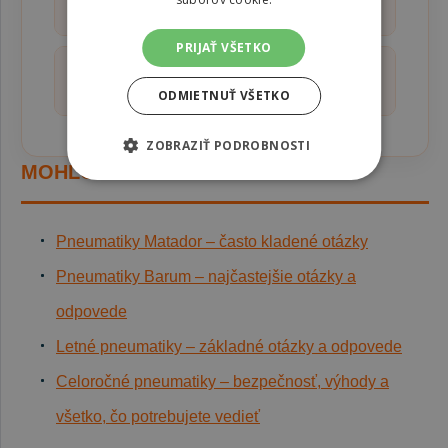
+
pneumatiky Michelin?
PRIJAŤ VŠETKO
Pre koho sú pneumatiky Michelin
+
ideálnou voľbou?
ODMIETNUŤ VŠETKO
ZOBRAZIŤ PODROBNOSTI
MOHLO BY VÁS TIEŽ ZAUJÍMAŤ
Pneumatiky Matador – často kladené otázky
Pneumatiky Barum – najčastejšie otázky a
odpovede
Letné pneumatiky – základné otázky a odpovede
Celoročné pneumatiky – bezpečnosť, výhody a
všetko, čo potrebujete vedieť