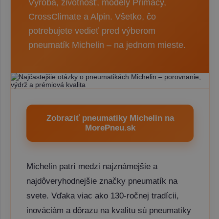
Výroba, životnosť, modely Primacy,
CrossClimate a Alpin. Všetko, čo
potrebujete vedieť pred výberom
pneumatík Michelin – na jednom mieste.
Zobraziť pneumatiky Michelin na
MorePneu.sk
Michelin patrí medzi najznámejšie a
najdôveryhodnejšie značky pneumatík na
svete. Vďaka viac ako 130-ročnej tradícii,
inováciám a dôrazu na kvalitu sú pneumatiky