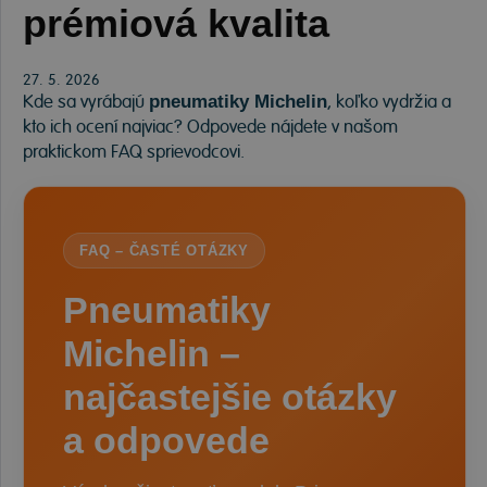
prémiová kvalita
27. 5. 2026
Kde sa vyrábajú
, koľko vydržia a
pneumatiky Michelin
kto ich ocení najviac? Odpovede nájdete v našom
praktickom FAQ sprievodcovi.
FAQ – ČASTÉ OTÁZKY
Pneumatiky
Michelin –
najčastejšie otázky
a odpovede