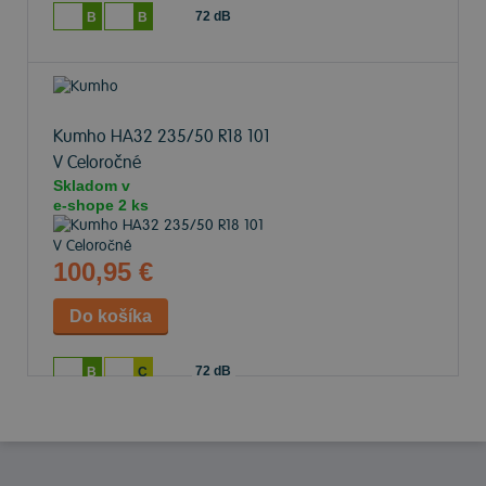
72 dB
B
B
Kumho HA32
235/50 R18 101
V Celoročné
Skladom v
e-shope
2 ks
100,95 €
72 dB
B
C