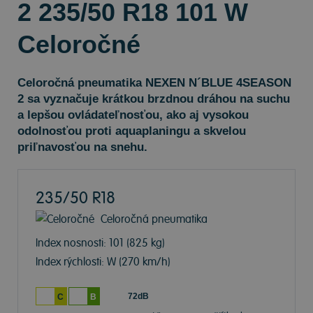
2 235/50 R18 101 W
Celoročné
Celoročná pneumatika NEXEN N´BLUE 4SEASON
2 sa vyznačuje krátkou brzdnou dráhou na suchu
a lepšou ovládateľnosťou, ako aj vysokou
odolnosťou proti aquaplaningu a skvelou
priľnavosťou na snehu.
235/50 R18
Celoročná pneumatika
Index nosnosti: 101
(825 kg)
Index rýchlosti: W
(270 km/h)
72dB
C
B