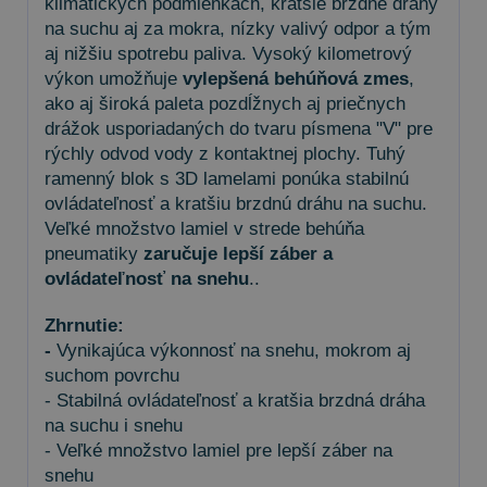
klimatických podmienkach, kratšie brzdné dráhy
na suchu aj za mokra, nízky valivý odpor a tým
aj nižšiu spotrebu paliva. Vysoký kilometrový
výkon umožňuje
vylepšená behúňová zmes
,
ako aj široká paleta pozdĺžnych aj priečnych
drážok usporiadaných do tvaru písmena "V" pre
rýchly odvod vody z kontaktnej plochy. Tuhý
ramenný blok s 3D lamelami ponúka stabilnú
ovládateľnosť a kratšiu brzdnú dráhu na suchu.
Veľké množstvo lamiel v strede behúňa
pneumatiky
zaručuje lepší záber a
ovládateľnosť na snehu
..
Zhrnutie:
-
Vynikajúca výkonnosť na snehu, mokrom aj
suchom povrchu
- Stabilná ovládateľnosť a kratšia brzdná dráha
na suchu i snehu
- Veľké množstvo lamiel pre lepší záber na
snehu