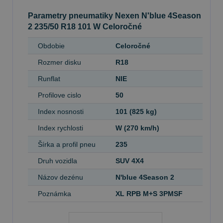
Parametry pneumatiky Nexen N'blue 4Season
2 235/50 R18 101 W Celoročné
Obdobie
Celoročné
Rozmer disku
R18
Runflat
NIE
Profilove cislo
50
Index nosnosti
101 (825 kg)
Index rychlosti
W (270 km/h)
Šírka a profil pneu
235
Druh vozidla
SUV 4X4
Názov dezénu
N'blue 4Season 2
Poznámka
XL RPB M+S 3PMSF