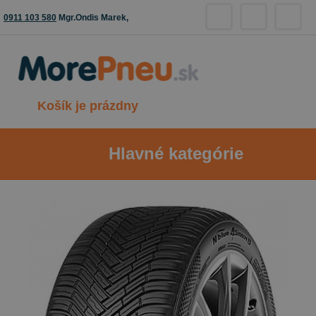
0911 103 580
Mgr.Ondis Marek,
Košík je prázdny
Hlavné kategórie