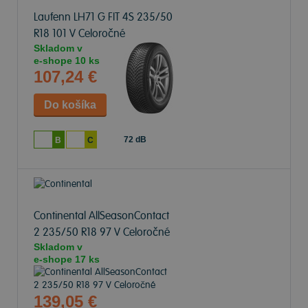
Laufenn LH71 G FIT 4S
235/50
R18 101 V Celoročné
Skladom v
e-shope
10 ks
107,24 €
72 dB
B
C
Continental AllSeasonContact
2
235/50 R18 97 V Celoročné
Skladom v
e-shope
17 ks
139,05 €