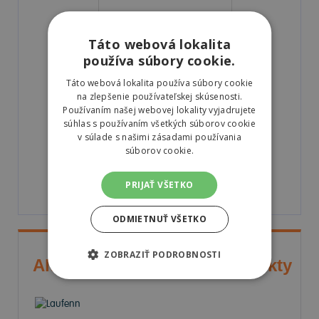
Nexen
10187NXE
235/50 R18
Táto webová lokalita
používa súbory cookie.
B
Táto webová lokalita používa súbory cookie
na zlepšenie používateľskej skúsenosti.
C
Používaním našej webovej lokality vyjadrujete
súhlas s používaním všetkých súborov cookie
v súlade s našimi zásadami používania
súborov cookie.
72
dB
B
A
C
PRIJAŤ VŠETKO
Jak číst štítok
ODMIETNUŤ VŠETKO
ZOBRAZIŤ PODROBNOSTI
Alternatívne dostupné produkty