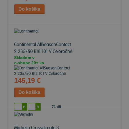
Continental AllSeasonContact
2
235/50 R18 101 V Celoročné
Skladom v
e-shope
20+ ks
145,19 €
71 dB
B
B
Michelin Crossclimate 3