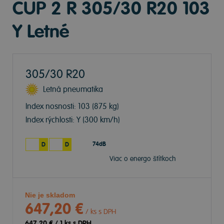
CUP 2 R 305/30 R20 103
Y Letné
305/30 R20
Letná pneumatika
Index nosnosti: 103
(875 kg)
Index rýchlosti: Y
(300 km/h)
74dB
D
D
Viac o energo štítkoch
Nie je skladom
647,20 €
/ ks s DPH
647,20 €
/
1
ks s DPH