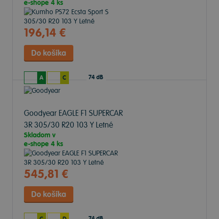
e-shope
4 ks
196,14 €
74 dB
A
C
Goodyear EAGLE F1 SUPERCAR
3R
305/30 R20 103 Y Letné
Skladom v
e-shope
4 ks
545,81 €
74 dB