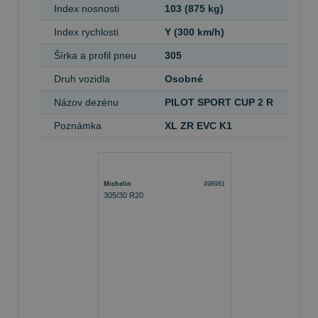
Index nosnosti
103 (875 kg)
Index rychlosti
Y (300 km/h)
Šírka a profil pneu
305
Druh vozidla
Osobné
Názov dezénu
PILOT SPORT CUP 2 R
Poznámka
XL ZR EVC K1
Michelin
498981
305/30 R20
D
D