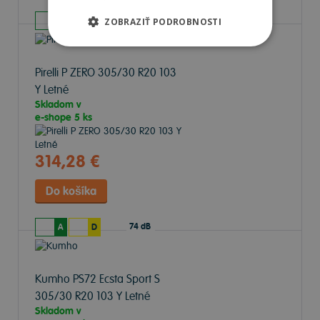
74 dB
ZOBRAZIŤ PODROBNOSTI
A
C
Pirelli P ZERO
305/30 R20 103
Y Letné
Skladom v
e-shope
5 ks
314,28 €
74 dB
A
D
Kumho PS72 Ecsta Sport S
305/30 R20 103 Y Letné
Skladom v