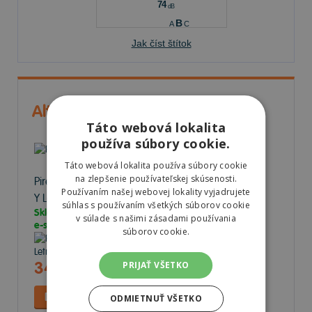
74
dB
B
A
C
Jak číst štítok
Alternatívne dostupné produkty
Táto webová lokalita
používa súbory cookie.
Táto webová lokalita používa súbory cookie
na zlepšenie používateľskej skúsenosti.
Pirelli P ZERO
305/30 R20 103
Používaním našej webovej lokality vyjadrujete
Y Letné
súhlas s používaním všetkých súborov cookie
Skladom v
v súlade s našimi zásadami používania
e-shope
3 ks
súborov cookie.
343,13 €
PRIJAŤ VŠETKO
ODMIETNUŤ VŠETKO