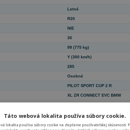
Letné
R20
NIE
30
99 (775 kg)
Y (300 km/h)
285
Osobné
PILOT SPORT CUP 2 R
XL ZR CONNECT EVC BMW
Táto webová lokalita používa súbory cookie.
Michelin
393419
285/30 R20
vá lokalita používa súbory cookie na zlepšenie používateľskej skúsenosti. 