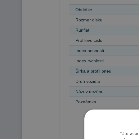
Obdobie
Rozmer disku
Runflat
Profilove cislo
Index nosnosti
Index rychlosti
Šírka a profil pneu
Druh vozidla
Názov dezénu
Poznámka
Táto webo