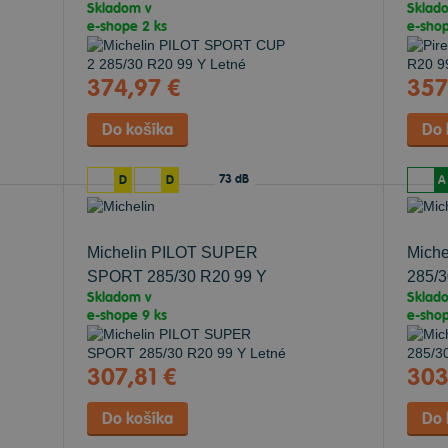
Skladom v
Sklad
Letné
e-shope
2 ks
e-sho
374,97 €
357
73 dB
D
D
A
Michelin PILOT SUPER
Miche
SPORT
285/30 R20 99 Y
285/3
Skladom v
Sklad
Letné
e-shope
9 ks
e-sho
307,81 €
303