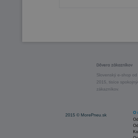
Dôvera zákazníkov
Slovenský e-shop od
2015, tisíce spokojn
zákazníkov.
O 
2015 ©
MorePneu.sk
Od
Od
Ko
Oc