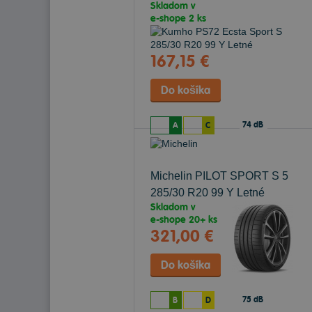
Skladom v
e-shope
2 ks
167,15 €
74 dB
A
C
Michelin PILOT SPORT S 5
285/30 R20 99 Y Letné
Skladom v
e-shope
20+ ks
321,00 €
75 dB
B
D