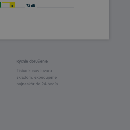
73 dB
D
Rýchle doručenie
Tisíce kusov tovaru
skladom, expedujeme
najneskôr do 24-hodín.