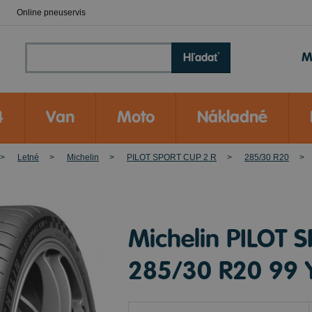
Online pneuservis
M
Hľadať
4
Van
Moto
Nákladné
Letné
Michelin
PILOT SPORT CUP 2 R
285/30 R20
Michelin PILOT 
285/30 R20 99 Y