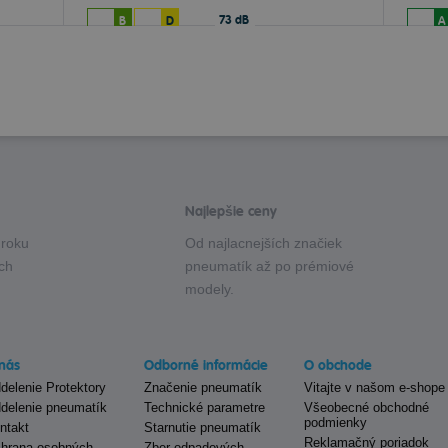
73 dB
B
D
A
Najlepšie ceny
 roku
Od najlacnejších značiek
ých
pneumatík až po prémiové
modely.
nás
Odborné informácie
O obchode
delenie Protektory
Značenie pneumatík
Vitajte v našom e-shope
delenie pneumatík
Technické parametre
Všeobecné obchodné
podmienky
ntakt
Starnutie pneumatík
Reklamačný poriadok
hrana osobných
Zber odpadových