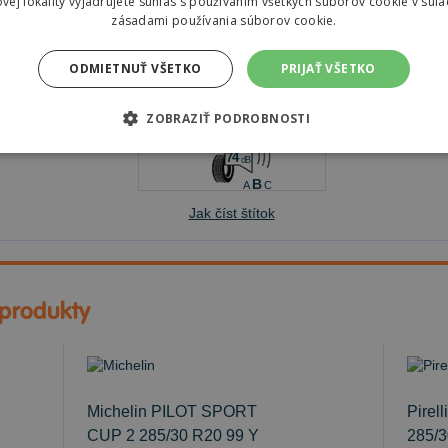
vej lokality vyjadrujete súhlas s používaním všetkých súborov cookie v súla
zásadami používania súborov cookie.
ODMIETNUŤ VŠETKO
PRIJAŤ VŠETKO
D
D
ZOBRAZIŤ PODROBNOSTI
74
dB
B
A
C
Jak číst štítok
 produkty
Michelin PILOT SPORT
Pire
CUP 2
285/30 R20 99 Y
285/3