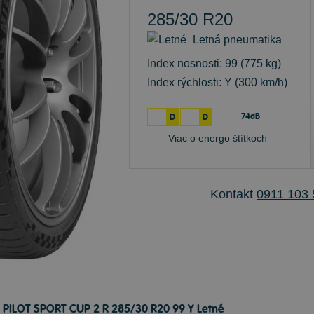
285/30 R20
Letná pneumatika
Index nosnosti: 99
(775 kg)
Index rýchlosti: Y
(300 km/h)
74dB
D
D
Viac o energo štítkoch
Kontakt
0911 103 
 PILOT SPORT CUP 2 R 285/30 R20 99 Y Letné