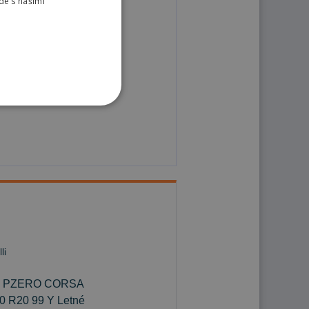
de s našimi
lli PZERO CORSA
0 R20 99 Y Letné