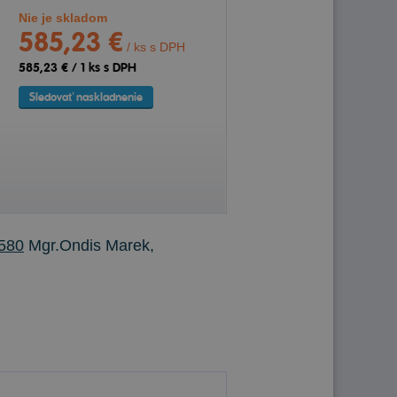
Nie je skladom
585,23 €
/ ks s DPH
585,23 €
/
1
ks s DPH
Sledovať naskladnenie
580
Mgr.Ondis Marek,