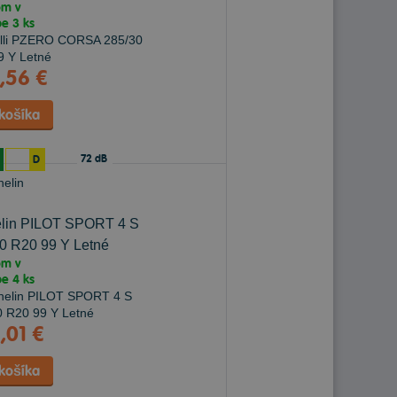
om v
pe
3 ks
,56 €
72 dB
D
lin PILOT SPORT 4 S
0 R20 99 Y Letné
om v
pe
4 ks
,01 €