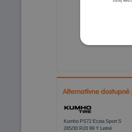
našej webo
Alternatívne dostupné
Kumho PS72 Ecsta Sport S
285/30 R20 99 Y Letné