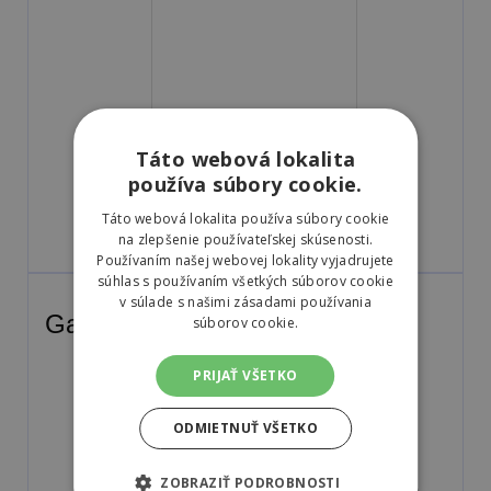
A
B
Táto webová lokalita
používa súbory cookie.
73
dB
B
A
C
Táto webová lokalita používa súbory cookie
na zlepšenie používateľskej skúsenosti.
Jak číst štítok
Používaním našej webovej lokality vyjadrujete
súhlas s používaním všetkých súborov cookie
v súlade s našimi zásadami používania
Galéria
súborov cookie.
PRIJAŤ VŠETKO
ODMIETNUŤ VŠETKO
ZOBRAZIŤ PODROBNOSTI