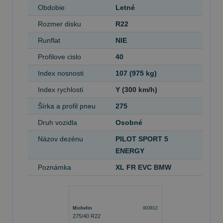
Obdobie
Letné
Rozmer disku
R22
Runflat
NIE
Profilove cislo
40
Index nosnosti
107 (975 kg)
Index rychlosti
Y (300 km/h)
Šírka a profil pneu
275
Druh vozidla
Osobné
Názov dezénu
PILOT SPORT 5
ENERGY
Poznámka
XL FR EVC BMW
Michelin
903812
275/40 R22