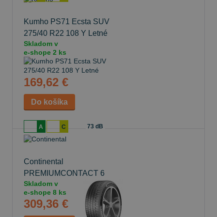
Kumho PS71 Ecsta SUV
275/40 R22 108 Y Letné
Skladom v
e-shope
2 ks
169,62 €
73 dB
A
C
Continental
PREMIUMCONTACT 6
Skladom v
275/40 R22 107 V Letné
e-shope
8 ks
309,36 €