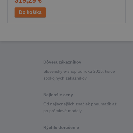
319,29 €
73 dB
C
C
Dôvera zákazníkov
Slovenský e-shop od roku 2015, tisíce
spokojných zákazníkov.
Najlepšie ceny
Od najlacnejších značiek pneumatík až
po prémiové modely.
Rýchle doručenie