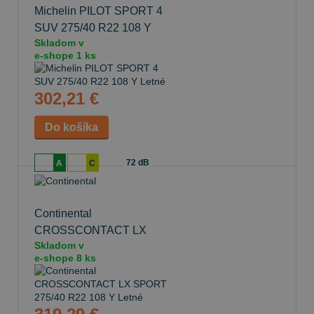
Michelin PILOT SPORT 4
SUV
275/40 R22 108 Y
Skladom v
Letné
e-shope
1 ks
302,21 €
72 dB
A
C
Continental
CROSSCONTACT LX
Skladom v
SPORT
275/40 R22 108 Y
e-shope
8 ks
Letné