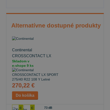
Alternatívne dostupné produkty
Continental
CROSSCONTACT LX
Skladom v
SPORT
275/40 R22 108 Y
e-shope
9 ks
Letné
270,22 €
73 dB
C
C