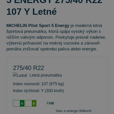
107 Y Letné
MICHELIN Pilot Sport 5 Energy
je moderná letná
športová pneumatika, ktorá spája vysoký výkon s
nižším valivým odporom. Poskytuje presné riadenie,
výbornú priľnavosť na mokrej vozovke a zároveň
pomáha znižovať spotrebu paliva alebo energie.
275/40 R22
Letná pneumatika
Index nosnosti: 107
(975 kg)
Index rýchlosti: Y
(300 km/h)
73dB
A
B
Viac o energo štítkoch