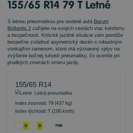
155/65 R14 79 T Letné
S letnou pneumatikou pre osobné autá
Barum
Brillantis 2
zažijete na svojich cestách viac komfortu
a bezpečnosti. Kritické jazdné situácie vám pomôže
bezpečne zvládnuť asymetrický dezén s robustným
vonkajším ramenom, ktoré má významný vplyv na
zvýšenie bočnej tuhosti pneumatiky, čo oceníte pri
prudkých zmenách smeru jazdy.
155/65 R14
Letná pneumatika
Index nosnosti: 79
(437 kg)
Index rýchlosti: T
(190 km/h)
71dB
D
D