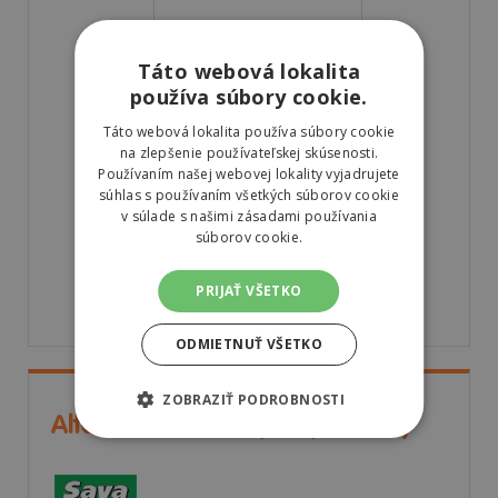
Barum
15409440000
155/65 R14
Táto webová lokalita
používa súbory cookie.
Táto webová lokalita používa súbory cookie
na zlepšenie používateľskej skúsenosti.
Používaním našej webovej lokality vyjadrujete
D
D
súhlas s používaním všetkých súborov cookie
v súlade s našimi zásadami používania
súborov cookie.
71
dB
B
A
C
PRIJAŤ VŠETKO
Jak číst štítok
ODMIETNUŤ VŠETKO
ZOBRAZIŤ PODROBNOSTI
Alternatívne dostupné produkty