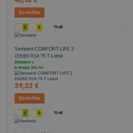
48,16 €
70 dB
C
D
Semperit COMFORT-LIFE 2
155/65 R14 75 T Letné
Skladom v
e-shope
20+ ks
59,32 €
70 dB
C
D