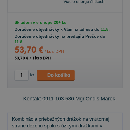
Viac o energo štítkoch
Skladom v
e-shope
20+ ks
Doručenie objednávky k Vám na adresu do
11.8.
Doručenie objednávky na predajňu Prešov do
11.8.
53,70 €
/ ks s DPH
53,70 €
/
1
ks s DPH
Do košíka
ks
Kontakt
0911 103 580
Mgr.Ondis Marek,
Kombinácia priebežných drážok na vnútornej
strane dezénu spolu s úzkymi drážkami v