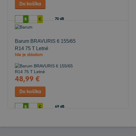
70 dB
B
C
Barum BRAVURIS 6
155/65
R14 75 T Letné
Nie je skladom
48,99 €
69 dB
B
C