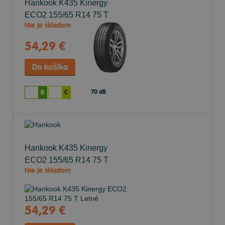
Hankook K435 Kinergy
ECO2
155/65 R14 75 T
Nie je skladom
Letné
54,29 €
70 dB
B
C
Hankook K435 Kinergy
ECO2
155/65 R14 75 T
Nie je skladom
Letné
54,29 €