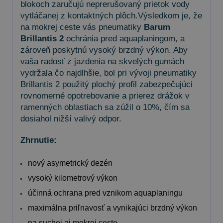
blokoch zaručujú neprerušovaný prietok vody
vytláčanej z kontaktných plôch.Výsledkom je, že
na mokrej ceste vás pneumatiky
Barum
Brillantis 2
ochránia pred aquaplaningom, a
zároveň poskytnú vysoký brzdný výkon. Aby
vaša radosť z jazdenia na skvelých gumách
vydržala čo najdlhšie, bol pri vývoji pneumatiky
Brillantis 2 použitý plochý profil zabezpečujúci
rovnomerné opotrebovanie a prierez drážok v
ramenných oblastiach sa zúžil o 10%, čím sa
dosiahol nižší valivý odpor.
Zhrnutie:
nový asymetrický dezén
vysoký kilometrový výkon
účinná ochrana pred vznikom aquaplaningu
maximálna priľnavosť a vynikajúci brzdný výkon
na suchej aj mokrej ceste